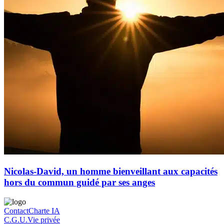
Nicolas-David, un homme bienveillant aux capacités
hors du commun guidé par ses anges
Contact
Charte IA
C.G.U.
Vie privée