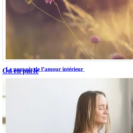
Le pouvoir de l’amour intérieur
On en parle