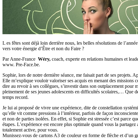
L es fêtes sont déjà loin derrière nous, les belles résolutions de l’a
vers votre énergie d’Être et non du Faire ?
Par Anne-France
Wéry,
coach, experte en relations humaines et lead
www. Pre-Face.be.
Sophie, lors de notre dernière séance, me faisait part de ses projets. 
Elle m’explique vouloir valoriser ses acquis en menant des missions c
dire au revoir à ses collègues, s’investir dans son outplacement pou
pleinement de ses jeunes adolescents en difficultés scolaires,… Que de
temps record.
Je lui ai proposé de vivre une expérience, dite de constellation systé
qu’elle vit comme pressions à l’intérieur, parfois de façon inconscien
et non de parties isolées. En effet, si Sophie est stressée c’est parce q
étapes. L’expérience est encore plus optimale quand vous la partagez a
totalement active, pour vous.
Munissez-vous de cartons A3 de couleur en forme de flèche et d’un gra