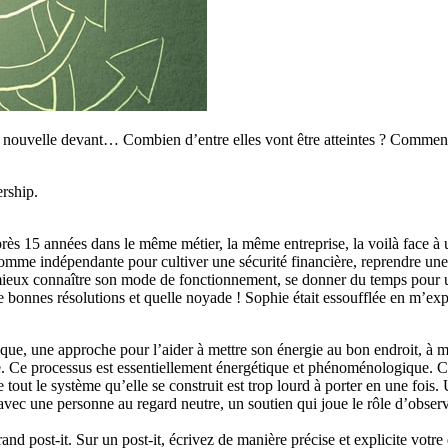
nnée nouvelle devant… Combien d’entre elles vont être atteintes ? Commen
ership.
Après 15 années dans le même métier, la même entreprise, la voilà face à 
omme indépendante pour cultiver une sécurité financière, reprendre une 
r mieux connaître son mode de fonctionnement, se donner du temps pour 
 bonnes résolutions et quelle noyade ! Sophie était essoufflée en m’expo
mique, une approche pour l’aider à mettre son énergie au bon endroit, à 
te. Ce processus est essentiellement énergétique et phénoménologique. Ce
ue tout le système qu’elle se construit est trop lourd à porter en une fois.
vec une personne au regard neutre, un soutien qui joue le rôle d’observa
nd post-it. Sur un post-it, écrivez de manière précise et explicite vot