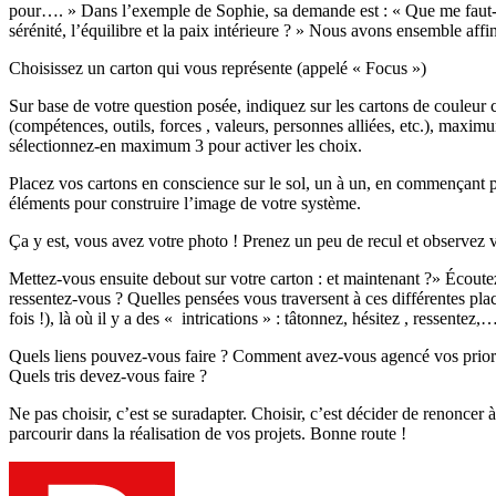
pour…. » Dans l’exemple de Sophie, sa demande est : « Que me faut-il 
sérénité, l’équilibre et la paix intérieure ? » Nous avons ensemble aff
Choisissez un carton qui vous représente (appelé « Focus »)
Sur base de votre question posée, indiquez sur les cartons de couleur c
(compétences, outils, forces , valeurs, personnes alliées, etc.), maximu
sélectionnez-en maximum 3 pour activer les choix.
Placez vos cartons en conscience sur le sol, un à un, en commençant p
éléments pour construire l’image de votre système.
Ça y est, vous avez votre photo ! Prenez un peu de recul et observez v
Mettez-vous ensuite debout sur votre carton : et maintenant ?» Écoute
ressentez-vous ? Quelles pensées vous traversent à ces différentes pla
fois !), là où il y a des « intrications » : tâtonnez, hésitez , ressentez
Quels liens pouvez-vous faire ? Comment avez-vous agencé vos priorit
Quels tris devez-vous faire ?
Ne pas choisir, c’est se suradapter. Choisir, c’est décider de renoncer 
parcourir dans la réalisation de vos projets. Bonne route !