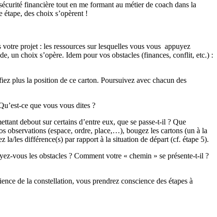
écurité financière tout en me formant au métier de coach dans la
e étape, des choix s’opèrent !
ns votre projet : les ressources sur lesquelles vous vous appuyez
de, un choix s’opère. Idem pour vos obstacles (finances, conflit, etc.) :
fiez plus la position de ce carton. Poursuivez avec chacun des
 Qu’est-ce que vous vous dites ?
tant debout sur certains d’entre eux, que se passe-t-il ? Que
os observations (espace, ordre, place,…), bougez les cartons (un à la
 la/les différence(s) par rapport à la situation de départ (cf. étape 5).
ez-vous les obstacles ? Comment votre « chemin » se présente-t-il ?
érience de la constellation, vous prendrez conscience des étapes à