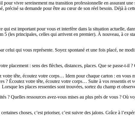
pour vivre sereinement ma transition professionnelle en assurant une s
iné, précisé sa demande pour être au cœur de son réel besoin. Déjà à cett
e qui est important pour vous et interfère dans la situation actuelle, da
m 5 (les principales, celles qui arrivent en premier). À nouveau, à ce sta
ar celui qui vous représente. Soyez spontané et une fois placé, ne modi
otre placement : sens des flèches, distances, places. Que se passe-t-il ?
z votre tête, écoutez votre corps… Idem pour chaque carton : en vous met
ces ? Écoutez votre tête, écoutez votre corps… Suite à vos ressentis et v
,… Lorsque les places ressenties sont trouvées, sortez du champ et observez
és ? Quelles ressources avez-vous mises au plus près de vous ? Où voy
à certaines choses, c’est prioriser, c’est suivre des jalons. Grâce à l’exp