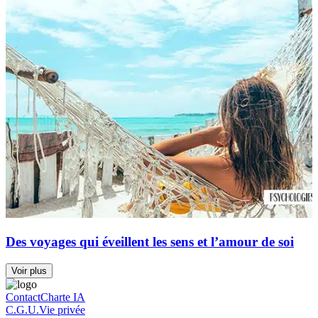
Des voyages qui éveillent les sens et l’amour de soi
Voir plus
Contact
Charte IA
C.G.U.
Vie privée