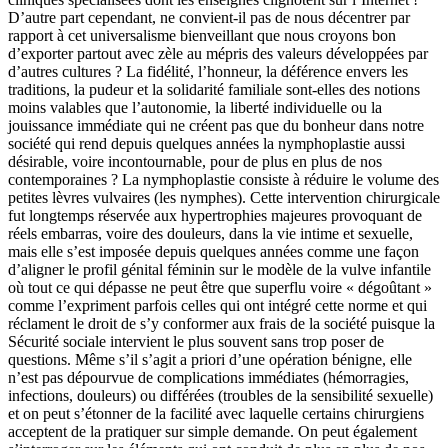
D’autre part cependant, ne convient-il pas de nous décentrer par
rapport à cet universalisme bienveillant que nous croyons bon
d’exporter partout avec zèle au mépris des valeurs développées par
d’autres cultures ? La fidélité, l’honneur, la déférence envers les
traditions, la pudeur et la solidarité familiale sont-elles des notions
moins valables que l’autonomie, la liberté individuelle ou la
jouissance immédiate qui ne créent pas que du bonheur dans notre
société qui rend depuis quelques années la nymphoplastie aussi
désirable, voire incontournable, pour de plus en plus de nos
contemporaines ? La nymphoplastie consiste à réduire le volume des
petites lèvres vulvaires (les nymphes). Cette intervention chirurgicale
fut longtemps réservée aux hypertrophies majeures provoquant de
réels embarras, voire des douleurs, dans la vie intime et sexuelle,
mais elle s’est imposée depuis quelques années comme une façon
d’aligner le profil génital féminin sur le modèle de la vulve infantile
où tout ce qui dépasse ne peut être que superflu voire « dégoûtant »
comme l’expriment parfois celles qui ont intégré cette norme et qui
réclament le droit de s’y conformer aux frais de la société puisque la
Sécurité sociale intervient le plus souvent sans trop poser de
questions. Même s’il s’agit a priori d’une opération bénigne, elle
n’est pas dépourvue de complications immédiates (hémorragies,
infections, douleurs) ou différées (troubles de la sensibilité sexuelle)
et on peut s’étonner de la facilité avec laquelle certains chirurgiens
acceptent de la pratiquer sur simple demande. On peut également