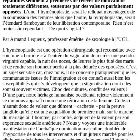
répandues semblent à première vue relever de motivations
totalement différentes, soutenues par des valeurs parfaitement
opposées
. L’une, l’hyménoplastie, serait le reliquat moyenâgeux de
la soumission des femmes alors que l’autre, la nymphoplastie, serait
l’étendard flamboyant de leur libération contemporaine. Rien n’est
moins sûr cependant… De quoi s’agit-il ?
Par Armand Lequeux, professeur émérite de sexologie à l’UCL.
L’hyménoplastie est une opération chirurgicale qui reconstitue avec
soin une « barrière » à l’entrée du vagin afin de recréer une pseudo-
virginité capable, la nuit des noces, de leurrer le plus futé des maris
et de rendre son honneur perdu à la plus délurée des épousées. C’est
un sujet sensible car, chez nous, il ne concerne pratiquement que les
communautés issues de l’immigration et on connaît aussi bien les
susceptibilités qui s’y développent que la stigmatisation dont elles
sont si souvent victimes. Choc des cultures, conflit des valeurs !
D’une part, notre héritage humaniste occidental rejette violemment
ce qui nous apparaît comme une réification de la femme. Celle-ci
n’aurait donc de valeur que dûment « cachetée » par la preuve
tangible qu’elle est une acquisition de première main sur le marché
du mariage où l’homme, par contre, acquiert de la valeur par son
expérience sexuelle antérieure ? Nous y voyons une intolérable
manifestation de l’archaïque domination masculine, doublée de
l’hypocrisie de tous les intervenants et d’un juteux marché pour les
cliniques spécialisées dont les enseignes clignotent sur l’Internet !