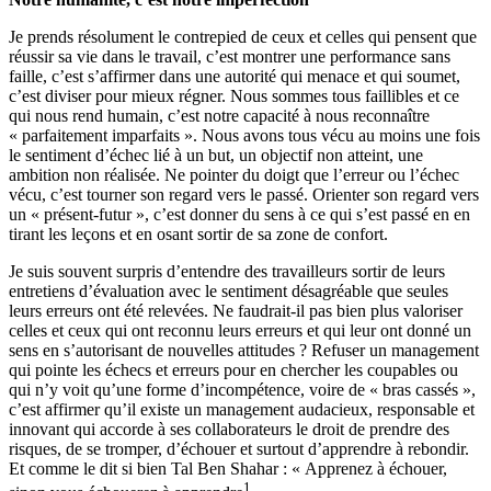
Je prends résolument le contrepied de ceux et celles qui pensent que
réussir sa vie dans le travail, c’est montrer une performance sans
faille, c’est s’affirmer dans une autorité qui menace et qui soumet,
c’est diviser pour mieux régner. Nous sommes tous faillibles et ce
qui nous rend humain, c’est notre capacité à nous reconnaître
« parfaitement imparfaits ». Nous avons tous vécu au moins une fois
le sentiment d’échec lié à un but, un objectif non atteint, une
ambition non réalisée. Ne pointer du doigt que l’erreur ou l’échec
vécu, c’est tourner son regard vers le passé. Orienter son regard vers
un « présent-futur », c’est donner du sens à ce qui s’est passé en en
tirant les leçons et en osant sortir de sa zone de confort.
Je suis souvent surpris d’entendre des travailleurs sortir de leurs
entretiens d’évaluation avec le sentiment désagréable que seules
leurs erreurs ont été relevées. Ne faudrait-il pas bien plus valoriser
celles et ceux qui ont reconnu leurs erreurs et qui leur ont donné un
sens en s’autorisant de nouvelles attitudes ? Refuser un management
qui pointe les échecs et erreurs pour en chercher les coupables ou
qui n’y voit qu’une forme d’incompétence, voire de « bras cassés »,
c’est affirmer qu’il existe un management audacieux, responsable et
innovant qui accorde à ses collaborateurs le droit de prendre des
risques, de se tromper, d’échouer et surtout d’apprendre à rebondir.
Et comme le dit si bien Tal Ben Shahar : « Apprenez à échouer,
1