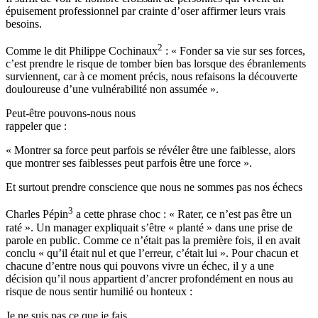
épuisement professionnel par crainte d’oser affirmer leurs vrais
besoins.
2
Comme le dit Philippe Cochinaux
: « Fonder sa vie sur ses forces,
c’est prendre le risque de tomber bien bas lorsque des ébranlements
surviennent, car à ce moment précis, nous refaisons la découverte
douloureuse d’une vulnérabilité non assumée ».
Peut-être pouvons-nous nous
rappeler que :
« Montrer sa force peut parfois se révéler être une faiblesse, alors
que montrer ses faiblesses peut parfois être une force ».
Et surtout prendre conscience que nous ne sommes pas nos échecs
3
Charles Pépin
a cette phrase choc : « Rater, ce n’est pas être un
raté ». Un manager expliquait s’être « planté » dans une prise de
parole en public. Comme ce n’était pas la première fois, il en avait
conclu « qu’il était nul et que l’erreur, c’était lui ». Pour chacun et
chacune d’entre nous qui pouvons vivre un échec, il y a une
décision qu’il nous appartient d’ancrer profondément en nous au
risque de nous sentir humilié ou honteux :
Je ne suis pas ce que je fais