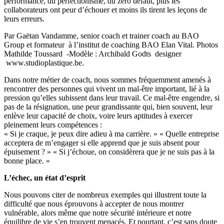
performance, du perfectionisme, du zéro défaut, plus les
collaborateurs ont peur d’échouer et moins ils tirent les leçons de
leurs erreurs.
Par Gaëtan Vandamme, senior coach et trainer coach au BAO
Group et formateur à l’institut de coaching BAO Elan Vital. Photos
Mathilde Toussard -Modèle : Archibald Godts designer
www.studioplastique.be.
Dans notre métier de coach, nous sommes fréquemment amenés à
rencontrer des personnes qui vivent un mal-être important, lié à la
pression qu’elles subissent dans leur travail. Ce mal-être engendre, si
pas de la résignation, une peur grandissante qui, bien souvent, leur
enlève leur capacité de choix, voire leurs aptitudes à exercer
pleinement leurs compétences :
« Si je craque, je peux dire adieu à ma carrière. » « Quelle entreprise
acceptera de m’engager si elle apprend que je suis absent pour
épuisement ? » « Si j’échoue, on considèrera que je ne suis pas à la
bonne place. »
L’échec, un état d’esprit
Nous pouvons citer de nombreux exemples qui illustrent toute la
difficulté que nous éprouvons à accepter de nous montrer
vulnérable, alors même que notre sécurité intérieure et notre
équilibre de vie s’en trouvent menacés. Et pourtant, c’est sans doute