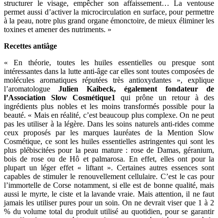
structurer le visage, empêcher son affaissement… La ventouse
permet aussi d’activer la microcirculation en surface, pour permettre
à la peau, notre plus grand organe émonctoire, de mieux éliminer les
toxines et amener des nutriments. »
Recettes antiâge
« En théorie, toutes les huiles essentielles ou presque sont
intéressantes dans la lutte anti-âge car elles sont toutes composées de
molécules aromatiques réputées très antioxydantes », explique
l’aromatologue
Julien Kaibeck, également fondateur de
l’Association Slow Cosmétique1
qui prône un retour à des
ingrédients plus nobles et les moins transformés possible pour la
beauté. « Mais en réalité, c’est beaucoup plus complexe. On ne peut
pas les utiliser à la légère. Dans les soins naturels anti-rides comme
ceux proposés par les marques lauréates de la Mention Slow
Cosmétique, ce sont les huiles essentielles astringentes qui sont les
plus plébiscitées pour la peau mature : rose de Damas, géranium,
bois de rose ou de Hô et palmarosa. En effet, elles ont pour la
plupart un léger effet « liftant ». Certaines autres essences sont
capables de stimuler le renouvellement cellulaire. C’est le cas pour
l’immortelle de Corse notamment, si elle est de bonne qualité, mais
aussi le myrte, le ciste et la lavande vraie. Mais attention, il ne faut
jamais les utiliser pures pour un soin. On ne devrait viser que 1 à 2
% du volume total du produit utilisé au quotidien, pour se garantir