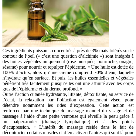
Ces ingrédients puissants concentrés à près de 3% mais tolérés sur le
contour de l’oeil (« c’est une question d’alchimie ») sont intégrés à
des huiles végétales uniquement (rose musquée, bourrache, onagre,
sésame) pour nourrir et repulper l’épiderme. « Une huile est dotée de
100% d’actifs, alors qu’une crème comprend 70% d’eau, laquelle
n’hydrate qu’en surface. Et puis, les huiles essentielles et végétales
pénètrent très facilement puisqu’elles ont une affinité avec les corps
gras de l’épiderme et du derme profond. »
Outre l’action cutanée hydratante, liftante, détoxifiante, au service de
l’éclat, la relaxation par l’olfaction est également visée, pour
détendre notamment les rides d’expression. Cette action est
renforcée par une technique de massage manuel du visage et de
massage à l’aide d’une petite ventouse qui réveille la peau grâce à
un palper-rouler (drainage lymphatique) et à des points
d’acupression. « L’intérêt du massage réside dans le fait de
décontracter certains muscles et d’en activer d’autres qui sont là pour