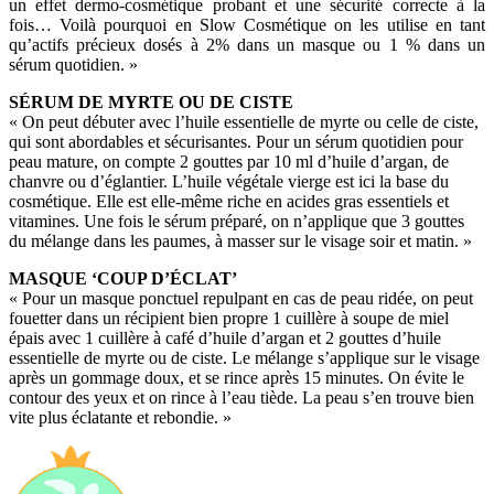
un effet dermo-cosmétique probant et une sécurité correcte à la
fois… Voilà pourquoi en Slow Cosmétique on les utilise en tant
qu’actifs précieux dosés à 2% dans un masque ou 1 % dans un
sérum quotidien. »
SÉRUM DE MYRTE OU DE CISTE
« On peut débuter avec l’huile essentielle de myrte ou celle de ciste,
qui sont abordables et sécurisantes. Pour un sérum quotidien pour
peau mature, on compte 2 gouttes par 10 ml d’huile d’argan, de
chanvre ou d’églantier. L’huile végétale vierge est ici la base du
cosmétique. Elle est elle-même riche en acides gras essentiels et
vitamines. Une fois le sérum préparé, on n’applique que 3 gouttes
du mélange dans les paumes, à masser sur le visage soir et matin. »
MASQUE ‘COUP D’ÉCLAT’
« Pour un masque ponctuel repulpant en cas de peau ridée, on peut
fouetter dans un récipient bien propre 1 cuillère à soupe de miel
épais avec 1 cuillère à café d’huile d’argan et 2 gouttes d’huile
essentielle de myrte ou de ciste. Le mélange s’applique sur le visage
après un gommage doux, et se rince après 15 minutes. On évite le
contour des yeux et on rince à l’eau tiède. La peau s’en trouve bien
vite plus éclatante et rebondie. »