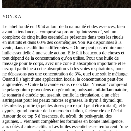
YON-KA
Le label fondé en 1954 autour de la naturalité et des essences, bien
avant la tendance, a composé sa propre ‘quintessence’, soit un
complexe de cinq huiles essentielles présentes dans tous les rituels
en instituts et dans 60% des cosmétiques Yon-Ka disponibles à la
vente, dans des dilutions différentes. « On ne peut pas réduire une
huile essentielle à une seule action. Elle fait beaucoup de choses et
tout dépend de la concentration qu’on utilise. Pour une huile de
massage pour le corps, avec une zone d’absorption importante et le
nez qui participe à cette absorption via les voies respiratoires, nous
ne dépassons pas une concentration de 3%, quel que soit le mélange.
Quand il s’agit d’une application locale, la concentration peut être
augmentée. » Outre la lavande vraie, ce cocktail ‘maison’ comprend
le pelargonium graveolens ou géranium, puissant anti-inflammatoire,
le romarin à cinéole qui assainit, tonifie la circulation, a un effet
astringeant pour les peaux mixtes et grasses, le thym à thymol qui
désinfecte, purifie (à petites doses parce qu’il peut être irritant), et le
cyprès, grand booster de la microcirculation, facteur clé de l’éclat.
Autour de ce top 5 d’essences, du néroli, du petit-grain, des
agrumes… viennent compléter les formules en bonne intelligence,
aux côtés d’autres actifs. « Les huiles essentielles se renforcent l’une