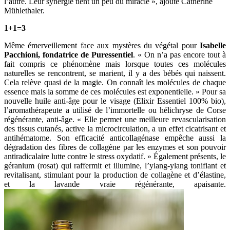
l’autre. Leur synergie tient un peu du miracle », ajoute Catherine
Mühlethaler.
1+1=3
Même émerveillement face aux mystères du végétal pour
Isabelle
Pacchioni, fondatrice de Puressentiel
. « On n’a pas encore tout à
fait compris ce phénomène mais lorsque toutes ces molécules
naturelles se rencontrent, se marient, il y a des bébés qui naissent.
Cela relève quasi de la magie. On connaît les molécules de chaque
essence mais la somme de ces molécules est exponentielle. » Pour sa
nouvelle huile anti-âge pour le visage (Elixir Essentiel 100% bio),
l’aromathérapeute a utilisé de l’immortelle ou hélichryse de Corse
régénérante, anti-âge. « Elle permet une meilleure revascularisation
des tissus cutanés, active la microcirculation, a un effet cicatrisant et
antihématome. Son efficacité anticollagénase empêche aussi la
dégradation des fibres de collagène par les enzymes et son pouvoir
antiradicalaire lutte contre le stress oxydatif. » Également présents, le
géranium (rosat) qui raffermit et illumine, l’ylang-ylang tonifiant et
revitalisant, stimulant pour la production de collagène et d’élastine,
et la lavande vraie régénérante, apaisante.