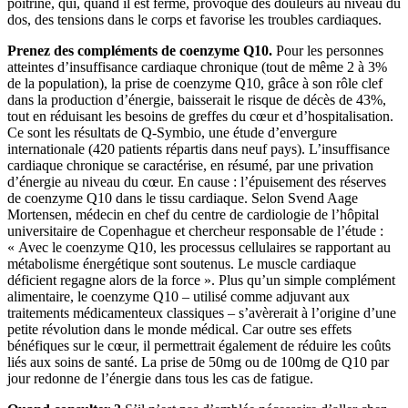
poitrine, qui, quand il est fermé, provoque des douleurs au niveau du
dos, des tensions dans le corps et favorise les troubles cardiaques.
Prenez des compléments de coenzyme Q10.
Pour les personnes
atteintes d’insuffisance cardiaque chronique (tout de même 2 à 3%
de la population), la prise de coenzyme Q10, grâce à son rôle clef
dans la production d’énergie, baisserait le risque de décès de 43%,
tout en réduisant les besoins de greffes du cœur et d’hospitalisation.
Ce sont les résultats de Q-Symbio, une étude d’envergure
internationale (420 patients répartis dans neuf pays). L’insuffisance
cardiaque chronique se caractérise, en résumé, par une privation
d’énergie au niveau du cœur. En cause : l’épuisement des réserves
de coenzyme Q10 dans le tissu cardiaque. Selon Svend Aage
Mortensen, médecin en chef du centre de cardiologie de l’hôpital
universitaire de Copenhague et chercheur responsable de l’étude :
« Avec le coenzyme Q10, les processus cellulaires se rapportant au
métabolisme énergétique sont soutenus. Le muscle cardiaque
déficient regagne alors de la force ». Plus qu’un simple complément
alimentaire, le coenzyme Q10 – utilisé comme adjuvant aux
traitements médicamenteux classiques – s’avèrerait à l’origine d’une
petite révolution dans le monde médical. Car outre ses effets
bénéfiques sur le cœur, il permettrait également de réduire les coûts
liés aux soins de santé. La prise de 50mg ou de 100mg de Q10 par
jour redonne de l’énergie dans tous les cas de fatigue.