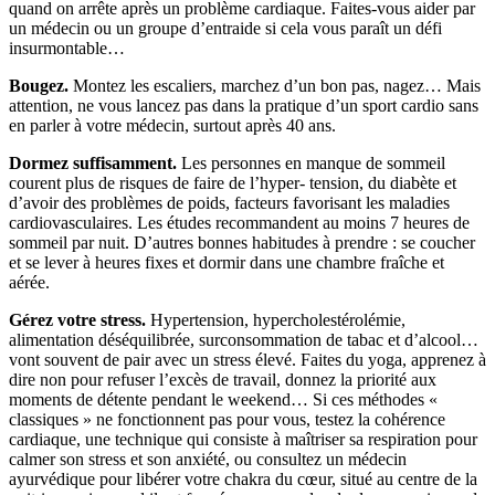
quand on arrête après un problème cardiaque. Faites-vous aider par
un médecin ou un groupe d’entraide si cela vous paraît un défi
insurmontable…
Bougez.
Montez les escaliers, marchez d’un bon pas, nagez… Mais
attention, ne vous lancez pas dans la pratique d’un sport cardio sans
en parler à votre médecin, surtout après 40 ans.
Dormez suffisamment.
Les personnes en manque de sommeil
courent plus de risques de faire de l’hyper- tension, du diabète et
d’avoir des problèmes de poids, facteurs favorisant les maladies
cardiovasculaires. Les études recommandent au moins 7 heures de
sommeil par nuit. D’autres bonnes habitudes à prendre : se coucher
et se lever à heures fixes et dormir dans une chambre fraîche et
aérée.
Gérez votre stress.
Hypertension, hypercholestérolémie,
alimentation déséquilibrée, surconsommation de tabac et d’alcool…
vont souvent de pair avec un stress élevé. Faites du yoga, apprenez à
dire non pour refuser l’excès de travail, donnez la priorité aux
moments de détente pendant le weekend… Si ces méthodes «
classiques » ne fonctionnent pas pour vous, testez la cohérence
cardiaque, une technique qui consiste à maîtriser sa respiration pour
calmer son stress et son anxiété, ou consultez un médecin
ayurvédique pour libérer votre chakra du cœur, situé au centre de la