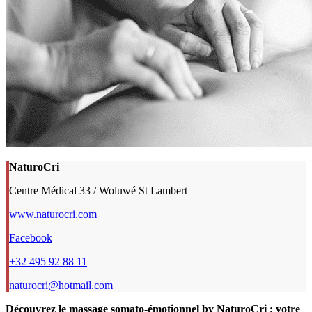
NaturoCri
Centre Médical 33 / Woluwé St Lambert
www.naturocri.com
Facebook
+32 495 92 88 11
naturocri@hotmail.com
Découvrez le massage somato-émotionnel by NaturoCri : votre