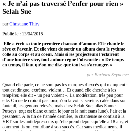
« Je n’ai pas traversé l’enfer pour rien »
Selah Sue
par
Christiane Thiry
Publié le : 13/04/2015
Elle a écrit sa toute première chanson d’amour. Elle chante le
rêve et l’avenir. Et elle vient de sortir un album dont le rythme
colle au corps et au coeur. Mais si les projecteurs l’éclairent
d’une lumière vive, tout autour règne l’obscurité :
« De temps
en temps, il faut qu’on me dise que tout va s’arranger. »
par Barbara Seynaeve
Quand elle parle, ce ne sont pas les marques d’excès qui manquent :
tout est dingue, extrême, violent… Et quand elle cherche à les
tempérer, elle dit « un peu violent ». La modération, très peu pour
elle. On ne le croirait pas lorsqu’on la voit si sereine, calée dans son
fauteuil, les genoux relevés, mais chez Selah Sue, alias Sanne
Putseys, tout est blanc et noir, le jour et la nuit (sans lune), l’air et la
pesanteur. À la fin de l’année dernière, la chanteuse se confiait à la
VRT sur les antidépresseurs qu’elle prend depuis qu’elle a 18 ans, et
comment ils ont contribué à son succès. Car sans médicaments, il