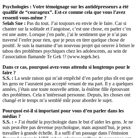
Psychologies : Votre témoignage sur les antidépresseurs a été
qualifié de “courageux”.
Est-ce comme cela que vous l’avez
ressenti vous-même ?
Selah Sue :
Pas du tout. J’ai toujours eu envie de le faire. Car si
chanter sur la solitude et l’angoisse, c’est une chose, en parler c’en
est une autre. Lorsque j’en parle, j’ai le sentiment que je n’ai pas
traversé l’enfer pour rien, que je peux en tirer quelque chose de
positif. Je suis la marraine d’un nouveau projet qui oeuvre à briser le
tabou des problèmes psychiques chez les adolescents, au sein de
l’association flamande Te Gek !? (www.tegek.be).
Dans ce cas, pourquoi avez-vous attendu si longtemps pour le
faire ?
S.S. :
La seule raison qui m’ait empêché d’en parler plus tôt est que
les gens ne l’auraient pas accepté venant de ma part. Il y a quelques
années, j’étais une toute nouvelle artiste, la énième fille éprouvant
des problèmes. Cela n’intéressait personne. Depuis, les choses ont
changé et le temps m’a semblé mûr pour aborder le sujet.
Pourquoi est-il si important pour vous d’en parler dans les
médias ?
S.S. :
« J’ai étudié la psychologie dans le but d’aider les gens. Je ne
suis peut-être pas devenue psychologue, mais aujourd’hui, je peux
travailler à grande échelle. Il a suffi d’un passage dans l’émission