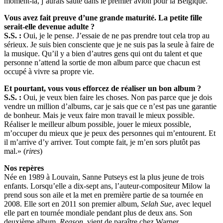
moment-là, j’aurais sauté dans le premier avion pour la Belgique.
Vous avez fait preuve d’une grande maturité. La petite fille
serait-elle devenue adulte ?
S.S. :
Oui, je le pense. J’essaie de ne pas prendre tout cela trop au
sérieux. Je suis bien consciente que je ne suis pas la seule à faire de
la musique. Qu’il y a bien d’autres gens qui ont du talent et que
personne n’attend la sortie de mon album parce que chacun est
occupé à vivre sa propre vie.
Et pourtant, vous vous efforcez de réaliser un bon album ?
S.S. :
Oui, je veux bien faire les choses. Non pas parce que je dois
vendre un million d’albums, car je sais que ce n’est pas une garantie
de bonheur. Mais je veux faire mon travail le mieux possible.
Réaliser le meilleur album possible, jouer le mieux possible,
m’occuper du mieux que je peux des personnes qui m’entourent. Et
il m’arrive d’y arriver. Tout compte fait, je m’en sors plutôt pas
mal.» (
rires
)
Nos repères
Née en 1989 à Louvain, Sanne Putseys est la plus jeune de trois
enfants. Lorsqu’elle a dix-sept ans, l’auteur-compositeur Milow la
prend sous son aile et la met en première partie de sa tournée en
2008. Elle sort en 2011 son premier album,
Selah Sue
, avec lequel
elle part en tournée mondiale pendant plus de deux ans. Son
deuxième album,
Reason
, vient de paraître chez Warner.