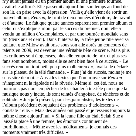
n’y aurait jamais eu un premier album ni une première tournée,
avait-elle affirmé. Elle passerait aujourd’hui son temps au fond de
son lit, en prise avec la dépression. Voilà qu’elle vient de sortir un
nouvel album,
Reason
, le fruit de deux années d’écriture, de travail
et d’attente. Le fait que quatre années séparent son premier album et
celui-ci s’explique surtout par le succès du premier, dont elle a
vendu un million d’exemplaires, et par une tournée mondiale sans
fin (deux ans et demi). Dans l’intervalle, la frêle jeune fille avec sa
guitare, que Milow avait prise sous son aile après un concours de
talents en 2009, est devenue une véritable bête de scène. Mais plus
les critiques sont élogieuses, plus elle remporte de prix et plus ses
fans sont nombreux, moins elle se sent bien face à ce succès. « Le
succès rend un tout petit peu plus malheureux », avait-elle déclaré
sur le plateau de la télé flamande. « Plus j’ai du succès, moins je me
sens sûre de moi. » Aussi les textes que l’on trouve sur
Reason
n’inspirent ni la rigolade ni la rêverie. Même si, cet été, nous ne
pourrons pas nous empêcher de les chanter à tue-tête parce que la
musique nous y incite, ils sont teintés d’angoisse, de ténèbres et de
solitude. « Jusqu’à présent, pour les journalistes, les textes de
l’album précédent évoquaient des problèmes d’adolescents »,
constate-t-elle. « Mais des années ont passé et je ressens toujours la
même chose aujourd’hui. » Si la jeune fille qu’était Selah Sue a
laissé la place à une femme, les émotions continuent de
tourbillonner. « Même avec les médicaments, je connais des
moments vraiment très difficiles. »