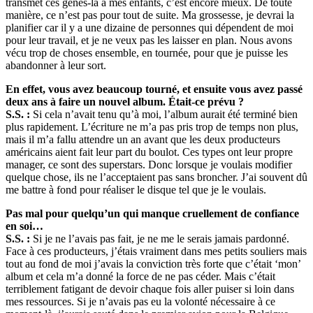
transmet ces gènes-là à mes enfants, c’est encore mieux. De toute
manière, ce n’est pas pour tout de suite. Ma grossesse, je devrai la
planifier car il y a une dizaine de personnes qui dépendent de moi
pour leur travail, et je ne veux pas les laisser en plan. Nous avons
vécu trop de choses ensemble, en tournée, pour que je puisse les
abandonner à leur sort.
En effet, vous avez beaucoup tourné, et ensuite vous avez passé
deux ans à faire un nouvel album. Était-ce prévu ?
S.S. :
Si cela n’avait tenu qu’à moi, l’album aurait été terminé bien
plus rapidement. L’écriture ne m’a pas pris trop de temps non plus,
mais il m’a fallu attendre un an avant que les deux producteurs
américains aient fait leur part du boulot. Ces types ont leur propre
manager, ce sont des superstars. Donc lorsque je voulais modifier
quelque chose, ils ne l’acceptaient pas sans broncher. J’ai souvent dû
me battre à fond pour réaliser le disque tel que je le voulais.
Pas mal pour quelqu’un qui manque cruellement de confiance
en soi…
S.S. :
Si je ne l’avais pas fait, je ne me le serais jamais pardonné.
Face à ces producteurs, j’étais vraiment dans mes petits souliers mais
tout au fond de moi j’avais la conviction très forte que c’était ‘mon’
album et cela m’a donné la force de ne pas céder. Mais c’était
terriblement fatigant de devoir chaque fois aller puiser si loin dans
mes ressources. Si je n’avais pas eu la volonté nécessaire à ce