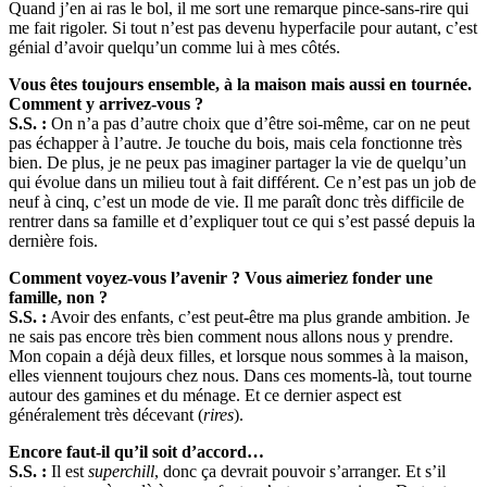
Quand j’en ai ras le bol, il me sort une remarque pince-sans-rire qui
me fait rigoler. Si tout n’est pas devenu hyperfacile pour autant, c’est
génial d’avoir quelqu’un comme lui à mes côtés.
Vous êtes toujours ensemble, à la maison mais aussi en tournée.
Comment y arrivez-vous ?
S.S. :
On n’a pas d’autre choix que d’être soi-même, car on ne peut
pas échapper à l’autre. Je touche du bois, mais cela fonctionne très
bien. De plus, je ne peux pas imaginer partager la vie de quelqu’un
qui évolue dans un milieu tout à fait différent. Ce n’est pas un job de
neuf à cinq, c’est un mode de vie. Il me paraît donc très difficile de
rentrer dans sa famille et d’expliquer tout ce qui s’est passé depuis la
dernière fois.
Comment voyez-vous l’avenir ?
Vous aimeriez fonder une
famille, non ?
S.S. :
Avoir des enfants, c’est peut-être ma plus grande ambition. Je
ne sais pas encore très bien comment nous allons nous y prendre.
Mon copain a déjà deux filles, et lorsque nous sommes à la maison,
elles viennent toujours chez nous. Dans ces moments-là, tout tourne
autour des gamines et du ménage. Et ce dernier aspect est
généralement très décevant (
rires
).
Encore faut-il qu’il soit d’accord…
S.S. :
Il est
superchill
, donc ça devrait pouvoir s’arranger. Et s’il