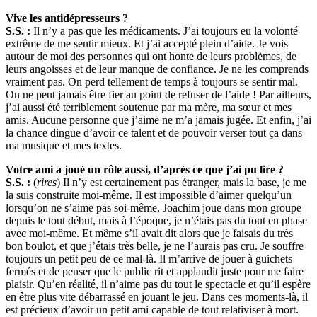
Vive les antidépresseurs ?
S.S. :
Il n’y a pas que les médicaments. J’ai toujours eu la volonté
extrême de me sentir mieux. Et j’ai accepté plein d’aide. Je vois
autour de moi des personnes qui ont honte de leurs problèmes, de
leurs angoisses et de leur manque de confiance. Je ne les comprends
vraiment pas. On perd tellement de temps à toujours se sentir mal.
On ne peut jamais être fier au point de refuser de l’aide ! Par ailleurs,
j’ai aussi été terriblement soutenue par ma mère, ma sœur et mes
amis. Aucune personne que j’aime ne m’a jamais jugée. Et enfin, j’ai
la chance dingue d’avoir ce talent et de pouvoir verser tout ça dans
ma musique et mes textes.
Votre ami a joué un rôle aussi, d’après ce que j’ai pu lire ?
S.S. :
(
rires
) Il n’y est certainement pas étranger, mais la base, je me
la suis construite moi-même. Il est impossible d’aimer quelqu’un
lorsqu’on ne s’aime pas soi-même. Joachim joue dans mon groupe
depuis le tout début, mais à l’époque, je n’étais pas du tout en phase
avec moi-même. Et même s’il avait dit alors que je faisais du très
bon boulot, et que j’étais très belle, je ne l’aurais pas cru. Je souffre
toujours un petit peu de ce mal-là. Il m’arrive de jouer à guichets
fermés et de penser que le public rit et applaudit juste pour me faire
plaisir. Qu’en réalité, il n’aime pas du tout le spectacle et qu’il espère
en être plus vite débarrassé en jouant le jeu. Dans ces moments-là, il
est précieux d’avoir un petit ami capable de tout relativiser à mort.