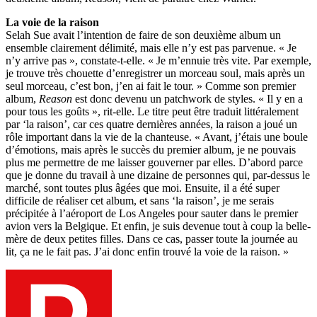
La voie de la raison
Selah Sue avait l’intention de faire de son deuxième album un
ensemble clairement délimité, mais elle n’y est pas parvenue. « Je
n’y arrive pas », constate-t-elle. « Je m’ennuie très vite. Par exemple,
je trouve très chouette d’enregistrer un morceau soul, mais après un
seul morceau, c’est bon, j’en ai fait le tour. » Comme son premier
album,
Reason
est donc devenu un patchwork de styles. « Il y en a
pour tous les goûts », rit-elle. Le titre peut être traduit littéralement
par ‘la raison’, car ces quatre dernières années, la raison a joué un
rôle important dans la vie de la chanteuse. « Avant, j’étais une boule
d’émotions, mais après le succès du premier album, je ne pouvais
plus me permettre de me laisser gouverner par elles. D’abord parce
que je donne du travail à une dizaine de personnes qui, par-dessus le
marché, sont toutes plus âgées que moi. Ensuite, il a été super
difficile de réaliser cet album, et sans ‘la raison’, je me serais
précipitée à l’aéroport de Los Angeles pour sauter dans le premier
avion vers la Belgique. Et enfin, je suis devenue tout à coup la belle-
mère de deux petites filles. Dans ce cas, passer toute la journée au
lit, ça ne le fait pas. J’ai donc enfin trouvé la voie de la raison. »