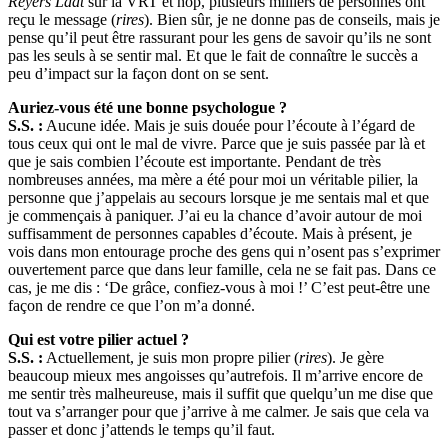
Reyers Laat
sur la VRT et hop, plusieurs milliers de personnes ont
reçu le message (
rires
). Bien sûr, je ne donne pas de conseils, mais je
pense qu’il peut être rassurant pour les gens de savoir qu’ils ne sont
pas les seuls à se sentir mal. Et que le fait de connaître le succès a
peu d’impact sur la façon dont on se sent.
Auriez-vous été une bonne psychologue ?
S.S. :
Aucune idée. Mais je suis douée pour l’écoute à l’égard de
tous ceux qui ont le mal de vivre. Parce que je suis passée par là et
que je sais combien l’écoute est importante. Pendant de très
nombreuses années, ma mère a été pour moi un véritable pilier, la
personne que j’appelais au secours lorsque je me sentais mal et que
je commençais à paniquer. J’ai eu la chance d’avoir autour de moi
suffisamment de personnes capables d’écoute. Mais à présent, je
vois dans mon entourage proche des gens qui n’osent pas s’exprimer
ouvertement parce que dans leur famille, cela ne se fait pas. Dans ce
cas, je me dis : ‘De grâce, confiez-vous à moi !’ C’est peut-être une
façon de rendre ce que l’on m’a donné.
Qui est votre pilier actuel ?
S.S. :
Actuellement, je suis mon propre pilier (
rires
). Je gère
beaucoup mieux mes angoisses qu’autrefois. Il m’arrive encore de
me sentir très malheureuse, mais il suffit que quelqu’un me dise que
tout va s’arranger pour que j’arrive à me calmer. Je sais que cela va
passer et donc j’attends le temps qu’il faut.