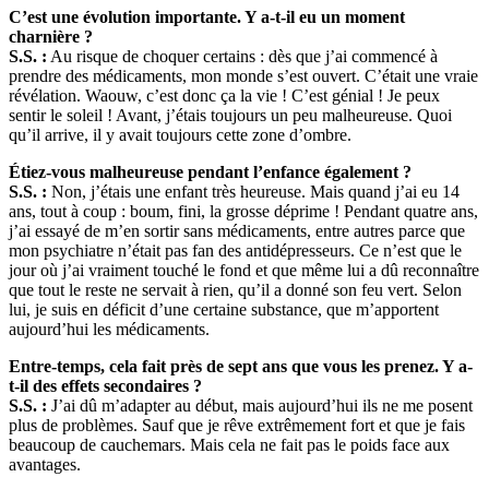
C’est une évolution importante. Y a-t-il eu un moment
charnière ?
S.S. :
Au risque de choquer certains : dès que j’ai commencé à
prendre des médicaments, mon monde s’est ouvert. C’était une vraie
révélation. Waouw, c’est donc ça la vie ! C’est génial ! Je peux
sentir le soleil ! Avant, j’étais toujours un peu malheureuse. Quoi
qu’il arrive, il y avait toujours cette zone d’ombre.
Étiez-vous malheureuse pendant l’enfance également ?
S.S. :
Non, j’étais une enfant très heureuse. Mais quand j’ai eu 14
ans, tout à coup : boum, fini, la grosse déprime ! Pendant quatre ans,
j’ai essayé de m’en sortir sans médicaments, entre autres parce que
mon psychiatre n’était pas fan des antidépresseurs. Ce n’est que le
jour où j’ai vraiment touché le fond et que même lui a dû reconnaître
que tout le reste ne servait à rien, qu’il a donné son feu vert. Selon
lui, je suis en déficit d’une certaine substance, que m’apportent
aujourd’hui les médicaments.
Entre-temps, cela fait près de sept ans que vous les prenez. Y a-
t-il des effets secondaires ?
S.S. :
J’ai dû m’adapter au début, mais aujourd’hui ils ne me posent
plus de problèmes. Sauf que je rêve extrêmement fort et que je fais
beaucoup de cauchemars. Mais cela ne fait pas le poids face aux
avantages.