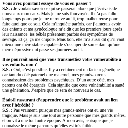
Vous avez pourtant essayé de vous en passer ?
S.S. :
Je voulais savoir ce qui se passerait alors que j’écrivais de
nouveaux morceaux. Mais je me suis fourvoyée. Il n’a pas fallu
longtemps pour que je me retrouve au lit, trop malheureuse pour
faire quoi que ce soit. Cela m’inquiète parfois, car j’aimerais avoir
des enfants et ma gynécologue m’a dit que les premiers jours après
leur naissance, les bébés présentent parfois des symptômes de
sevrage. Et ça, ça me chipote. Mais bon, elle m’a aussi dit qu’il vaut
mieux une mère stable capable de s’occuper de son enfant qu’une
mère dépressive qui passe ses journées au lit.
Il se pourrait aussi que vous transmettiez votre vulnérabilité à
vos enfants, non ?
S.S. :
Oui, c’est possible. Il y a certainement un facteur génétique
car tant du côté paternel que maternel, mes grands-parents
connaissaient des problèmes psychiques. D’un autre côté, mes
parents ont été épargnés. Cela signifie que cette vulnérabilité a sauté
une génération. J’espère que ce sera de nouveau le cas.
Était-il rassurant d’apprendre que le problème avait un lien
avec l’hérédité ?
S.S. :
Pas vraiment, puisque mes grands-mères ont eu une vie
tragique. Mais je suis une tout autre personne que mes grands-mères,
et on vit à une tout autre époque. À mon avis, le risque que je
connaisse le même parcours qu’elles est très faible.