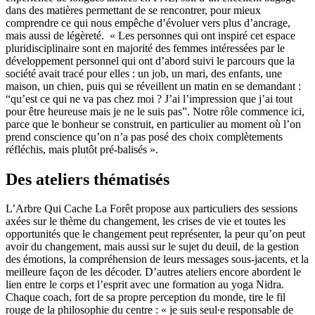
dans des matières permettant de se rencontrer, pour mieux
comprendre ce qui nous empêche d’évoluer vers plus d’ancrage,
mais aussi de légèreté. « Les personnes qui ont inspiré cet espace
pluridisciplinaire sont en majorité des femmes intéressées par le
développement personnel qui ont d’abord suivi le parcours que la
société avait tracé pour elles : un job, un mari, des enfants, une
maison, un chien, puis qui se réveillent un matin en se demandant :
“qu’est ce qui ne va pas chez moi ? J’ai l’impression que j’ai tout
pour être heureuse mais je ne le suis pas”. Notre rôle commence ici,
parce que le bonheur se construit, en particulier au moment où l’on
prend conscience qu’on n’a pas posé des choix complètements
réfléchis, mais plutôt pré-balisés ».
Des ateliers thématisés
L’Arbre Qui Cache La Forêt propose aux particuliers des sessions
axées sur le thème du changement, les crises de vie et toutes les
opportunités que le changement peut représenter, la peur qu’on peut
avoir du changement, mais aussi sur le sujet du deuil, de la gestion
des émotions, la compréhension de leurs messages sous-jacents, et la
meilleure façon de les décoder. D’autres ateliers encore abordent le
lien entre le corps et l’esprit avec une formation au yoga Nidra.
Chaque coach, fort de sa propre perception du monde, tire le fil
rouge de la philosophie du centre : « je suis seul∙e responsable de