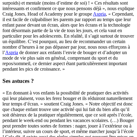
surpoids) et mentale (moins d’estime de soi) ! « Ces résultats sont
intéressants et confirment ce que nous pensons déjà », nous explique
Craig Jones, Head of Academy pour le groupe
Aspria
, « Cependant,
il est facile de culpabiliser les parents par rapport au temps que leur
enfant passe devant un écran, alors que les écrans et la technologie
font désormais partie de la vie de tous les jours, et cela vaut en
particulier pour les adolescents. En réalité, il s’agit surtout de trouver
un équilibre. C’est pourquoi, au lieu de recommander un certain
nombre d’heures à ne pas dépasser par jour, nous nous efforçons à
l’
Aspria
de donner aux enfants l’envie de bouger et d’adopter un
mode de vie plus sain en général, comprenant du sport et du
repos/sommeil, ce dernier aspect étant particulièrement important
pendant les pics de croissance. »
Ses astuces ?
« En donnant à vos enfants la possibilité de pratiquer des activités
qui leur plaisent, vous les ferez bouger et ils réduiront naturellement
leur temps d’écran. » soutient Craig Jones. « Notre objectif est donc
que chaque enfant trouve une activité qui lui fait du bien afin qu’il
soit désireux de la pratiquer régulièrement, que ce soit après l’école,
pendant le week-end ou pendant les vacances scolaires. (…) Bouger
peut prendre toutes sortes de formes : nager, jouer à l’extérieur ou à
l’intérieur, suivre un cours de sport, et même marcher jusqu’à l’école
! Cela dit, il existe aussi des règles simples qui peuvent être mises en