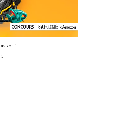
 Amazon !
0€.