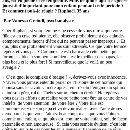
ans, est en pleine crise œdipienne. Mais de quoi s’agit-il ? Que se
joue-t-il d’important pour mon enfant pendant cette période ?
Et comment puis-je réagir ?
Raphaël, 35 ans
Par Vanessa Greindl, psychanalyste
Cher Raphaël, si votre femme « ne cesse de vous dire » que votre
fille est en crise œdipienne, elle observe probablement des attitudes,
comportements, façons d’être qui ne peuvent passer inaperçus… Et
qui, plus que probablement vous sont adressés. Ce que votre femme
repère, et vous pas ? Comme elle est charmante cette petite qui
formule si bien à son père combien il est le meilleur des papas, le
plus beau et le plus fort ! Si merveilleuse que le voilà un peu
aveuglé ?
« C’est quoi le complexe d’œdipe ? », écrivez-vous avec innocence.
N’avez-vous jamais entendu parler de l’histoire de cet homme qui
épousa sans le savoir sa mère après avoir résolu l’énigme du sphinx
et tué son père, roi de Thèbes sur un chemin étroit ? Ne repérez-
vous pas les efforts que réalise votre petite pour être au centre de vos
intérêts, de votre attention, de votre être ? Votre fille est
« amoureuse » de son papa et va devoir réaliser avec l’aide de ses
deux parents que vous l’aimez beaucoup, mais que vous l’aimez
comme une enfant, et qui plus est, comme votre enfant, soit de façon
paternelle et non amoureuse. Si cela vous semble évident, c’est loin
d’être toujours le cas pour les plus jeunes et l’abandon de ce rêve