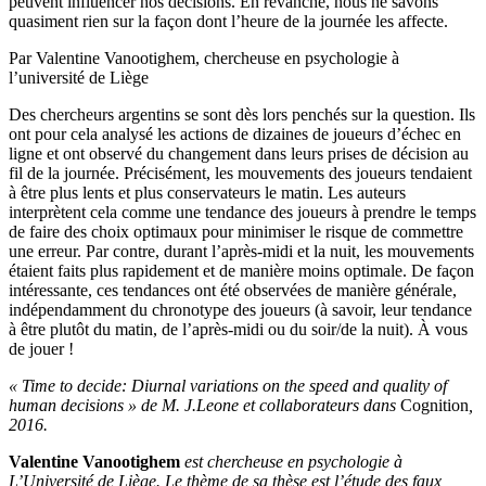
peuvent influencer nos décisions. En revanche, nous ne savons
quasiment rien sur la façon dont l’heure de la journée les affecte.
Par Valentine Vanootighem, chercheuse en psychologie à
l’université de Liège
Des chercheurs argentins se sont dès lors penchés sur la question. Ils
ont pour cela analysé les actions de dizaines de joueurs d’échec en
ligne et ont observé du changement dans leurs prises de décision au
fil de la journée. Précisément, les mouvements des joueurs tendaient
à être plus lents et plus conservateurs le matin. Les auteurs
interprètent cela comme une tendance des joueurs à prendre le temps
de faire des choix optimaux pour minimiser le risque de commettre
une erreur. Par contre, durant l’après-midi et la nuit, les mouvements
étaient faits plus rapidement et de manière moins optimale. De façon
intéressante, ces tendances ont été observées de manière générale,
indépendamment du chronotype des joueurs (à savoir, leur tendance
à être plutôt du matin, de l’après-midi ou du soir/de la nuit). À vous
de jouer !
« Time to decide: Diurnal variations on the speed and quality of
human decisions » de M. J.Leone et collaborateurs dans
Cognition
,
2016.
Valentine Vanootighem
est chercheuse en psychologie à
L’Université de Liège. Le thème de sa thèse est l’étude des faux