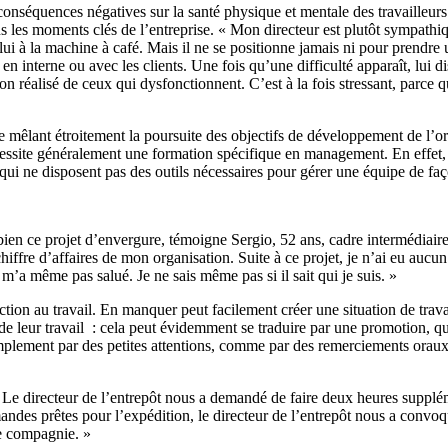
 conséquences négatives sur la santé physique et mentale des travailleurs.
ns les moments clés de l’entreprise. « Mon directeur est plutôt sympathi
i à la machine à café. Mais il ne se positionne jamais ni pour prendre 
it en interne ou avec les clients. Une fois qu’une difficulté apparaît, lui
n réalisé de ceux qui dysfonctionnent. C’est à la fois stressant, parce qu
re mêlant étroitement la poursuite des objectifs de développement de l’or
 et nécessite généralement une formation spécifique en management. En ef
qui ne disposent pas des outils nécessaires pour gérer une équipe de fa
bien ce projet d’envergure, témoigne Sergio, 52 ans, cadre intermédiair
ffre d’affaires de mon organisation. Suite à ce projet, je n’ai eu aucun 
e m’a même pas salué. Je ne sais même pas si il sait qui je suis. »
action au travail. En manquer peut facilement créer une situation de trav
é de leur travail : cela peut évidemment se traduire par une promotion, q
plement par des petites attentions, comme par des remerciements oraux ou 
. Le directeur de l’entrepôt nous a demandé de faire deux heures supplé
des prêtes pour l’expédition, le directeur de l’entrepôt nous a convoqu
re compagnie. »