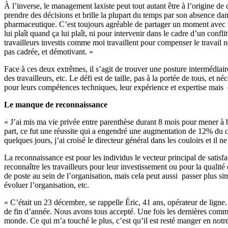
À l’inverse, le management laxiste peut tout autant être à l’origine de
prendre des décisions et brille la plupart du temps par son absence da
pharmaceutique. C’est toujours agréable de partager un moment avec lu
lui plaît quand ça lui plaît, ni pour intervenir dans le cadre d’un confl
travailleurs investis comme moi travaillent pour compenser le travail no
pas cadrée, et démotivant. »
Face à ces deux extrêmes, il s’agit de trouver une posture intermédiai
des travailleurs, etc. Le défi est de taille, pas à la portée de tous,
pour leurs compétences techniques, leur expérience et expertise mais 
Le manque de reconnaissance
« J’ai mis ma vie privée entre parenthèse durant 8 mois pour mener à 
part, ce fut une réussite qui a engendré une augmentation de 12% du chi
quelques jours, j’ai croisé le directeur général dans les couloirs et il n
La reconnaissance est pour les individus le vecteur principal de satisf
reconnaître les travailleurs pour leur investissement ou pour la qualit
de poste au sein de l’organisation, mais cela peut aussi passer plus sim
évoluer l’organisation, etc.
« C’était un 23 décembre, se rappelle Éric, 41 ans, opérateur de ligne
de fin d’année. Nous avons tous accepté. Une fois les dernières comman
monde. Ce qui m’a touché le plus, c’est qu’il est resté manger en not