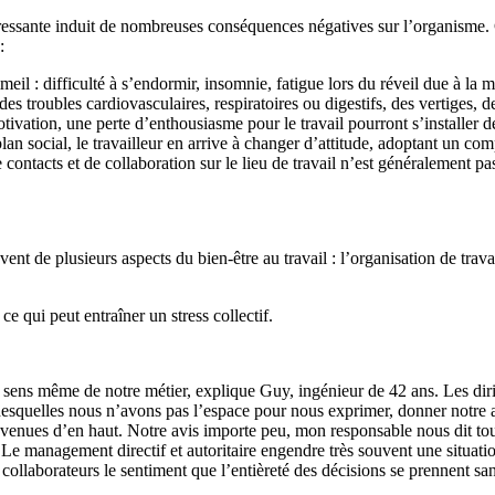
ressante induit de nombreuses conséquences négatives sur l’organisme. C
:
mmeil : difficulté à s’endormir, insomnie, fatigue lors du réveil due à la 
des troubles cardiovasculaires, respiratoires ou digestifs, des vertiges,
ation, une perte d’enthousiasme pour le travail pourront s’installer de
plan social, le travailleur en arrive à changer d’attitude, adoptant un
de contacts et de collaboration sur le lieu de travail n’est généralement 
ent de plusieurs aspects du bien-être au travail : l’organisation de travai
e qui peut entraîner un stress collectif.
 sens même de notre métier, explique Guy, ingénieur de 42 ans. Les dirig
quelles nous n’avons pas l’espace pour nous exprimer, donner notre avis
s venues d’en haut. Notre avis importe peu, mon responsable nous dit tou
 Le management directif et autoritaire engendre très souvent une situation 
llaborateurs le sentiment que l’entièreté des décisions se prennent sans c