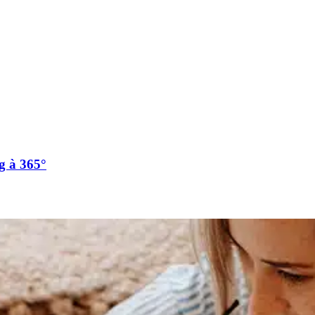
g à 365°