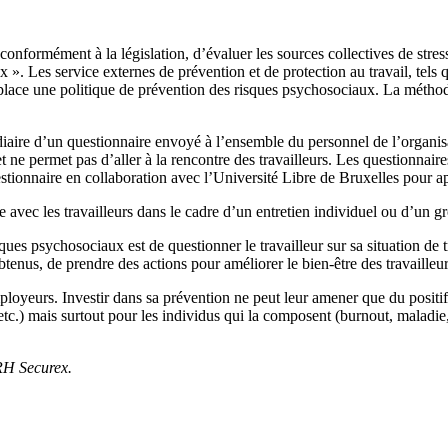
, conformément à la législation, d’évaluer les sources collectives de stre
ux ». Les service externes de prévention et de protection au travail, t
lace une politique de prévention des risques psychosociaux. La méthode
édiaire d’un questionnaire envoyé à l’ensemble du personnel de l’organisa
 ne permet pas d’aller à la rencontre des travailleurs. Les questionnaires
tionnaire en collaboration avec l’Université Libre de Bruxelles pour ap
 avec les travailleurs dans le cadre d’un entretien individuel ou d’un gr
ques psychosociaux est de questionner le travailleur sur sa situation de t
obtenus, de prendre des actions pour améliorer le bien-être des travaille
employeurs. Investir dans sa prévention ne peut leur amener que du positi
tc.) mais surtout pour les individus qui la composent (burnout, maladie, et
 RH Securex.