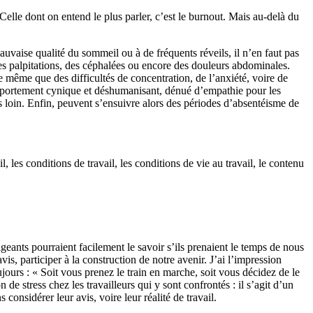
elle dont on entend le plus parler, c’est le burnout. Mais au-delà du
mauvaise qualité du sommeil ou à de fréquents réveils, il n’en faut pas
 des palpitations, des céphalées ou encore des douleurs abdominales.
 même que des difficultés de concentration, de l’anxiété, voire de
 comportement cynique et déshumanisant, dénué d’empathie pour les
pas loin. Enfin, peuvent s’ensuivre alors des périodes d’absentéisme de
l, les conditions de travail, les conditions de vie au travail, le contenu
eants pourraient facilement le savoir s’ils prenaient le temps de nous
, participer à la construction de notre avenir. J’ai l’impression
jours : « Soit vous prenez le train en marche, soit vous décidez de le
de stress chez les travailleurs qui y sont confrontés : il s’agit d’un
onsidérer leur avis, voire leur réalité de travail.