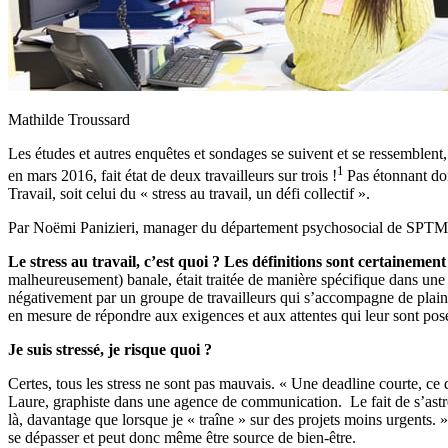
Mathilde Troussard
Les études et autres enquêtes et sondages se suivent et se ressemblent,
1
en mars 2016, fait état de deux travailleurs sur trois !
Pas étonnant don
Travail, soit celui du « stress au travail, un défi collectif ».
Par Noëmi Panizieri, manager du département psychosocial de SPTM-A
Le
stress au travail, c’est quoi ? Les définitions sont certaineme
malheureusement) banale, était traitée de manière spécifique dans une 
négativement par un groupe de travailleurs qui s’accompagne de plaint
en mesure de répondre aux exigences et aux attentes qui leur sont posées
Je suis stressé, je risque quoi ?
Certes, tous les stress ne sont pas mauvais. « Une deadline courte, ce 
Laure, graphiste dans une agence de communication. Le fait de s’astrei
là, davantage que lorsque je « traîne » sur des projets moins urgents. » D
se dépasser et peut donc même être source de bien-être.