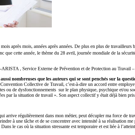
 mois après mois, années après années. De plus en plus de travailleurs be
c que cette année, le thème du 28 avril, journée mondiale de la sécurité 
RISTA , Service Externe de Prévention et de Protection au Travail –
nt aussi nombreuses que les auteurs qui se sont penchés sur la quest
Convention Collective de Travail, c’est-à-dire un accord entre employeu
es ou de dysfonctionnements sur le plan physique, psychique et/ou socia
 par la situation de travail ». Son aspect collectif y était déjà bien pri
qui arrive régulièrement dans mon métier, peut décupler ma force de trav
ndre à une tâche et de se concentrer avec intensité à sa réalisation me p
ans le cas où la situation stressante est temporaire et est liée à l’atteint