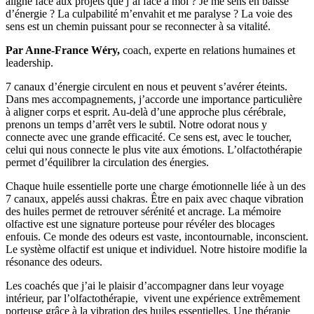
aligné face aux projets que j’ai face à moi ? Je me sens en baisse
d’énergie ? La culpabilité m’envahit et me paralyse ? La voie des
sens est un chemin puissant pour se reconnecter à sa vitalité.
Par Anne-France Wéry,
coach, experte en relations humaines et
leadership.
7 canaux d’énergie circulent en nous et peuvent s’avérer éteints.
Dans mes accompagnements, j’accorde une importance particulière
à aligner corps et esprit. Au-delà d’une approche plus cérébrale,
prenons un temps d’arrêt vers le subtil. Notre odorat nous y
connecte avec une grande efficacité. Ce sens est, avec le toucher,
celui qui nous connecte le plus vite aux émotions. L’olfactothérapie
permet d’équilibrer la circulation des énergies.
Chaque huile essentielle porte une charge émotionnelle liée à un des
7 canaux, appelés aussi chakras. Être en paix avec chaque vibration
des huiles permet de retrouver sérénité et ancrage. La mémoire
olfactive est une signature porteuse pour révéler des blocages
enfouis. Ce monde des odeurs est vaste, incontournable, inconscient.
Le système olfactif est unique et individuel. Notre histoire modifie la
résonance des odeurs.
Les coachés que j’ai le plaisir d’accompagner dans leur voyage
intérieur, par l’olfactothérapie, vivent une expérience extrêmement
porteuse grâce à la vibration des huiles essentielles. Une thérapie