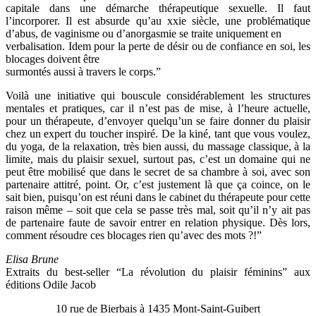
capitale dans une démarche thérapeutique sexuelle. Il faut
l’incorporer. Il est absurde qu’au xxie siècle, une problématique
d’abus, de vaginisme ou d’anorgasmie se traite uniquement en
verbalisation. Idem pour la perte de désir ou de confiance en soi, les
blocages doivent être
surmontés aussi à travers le corps.”
Voilà une initiative qui bouscule considérablement les structures
mentales et pratiques, car il n’est pas de mise, à l’heure actuelle,
pour un thérapeute, d’envoyer quelqu’un se faire donner du plaisir
chez un expert du toucher inspiré. De la kiné, tant que vous voulez,
du yoga, de la relaxation, très bien aussi, du massage classique, à la
limite, mais du plaisir sexuel, surtout pas, c’est un domaine qui ne
peut être mobilisé que dans le secret de sa chambre à soi, avec son
partenaire attitré, point. Or, c’est justement là que ça coince, on le
sait bien, puisqu’on est réuni dans le cabinet du thérapeute pour cette
raison même – soit que cela se passe très mal, soit qu’il n’y ait pas
de partenaire faute de savoir entrer en relation physique. Dès lors,
comment résoudre ces blocages rien qu’avec des mots ?!”
Elisa Brune
Extraits du best-seller “La révolution du plaisir féminins” aux
éditions Odile Jacob
10 rue de Bierbais à 1435 Mont-Saint-Guibert