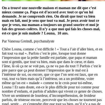
On a trouvé une nouvelle maison et maman me dit que c’est
mieux comme ça. Papa est d’accord avec tout ce qu’on lui
demande. Je ne comprends rien. On dirait que tout va bien
mais en fait, moi je sens que tout va mal. Je peux avoir tout ce
que je veux, ma maman a toujours un grand sourire et moi je
fais des grosses colères. Il n’y a que moi qui fais les choses mal,
est-ce que je suis malade ?
Louna, 10 ans.
Par Vanessa Greindl, psychanalyste
Chère Louna, comme c’est difficile ! « Tout a l’air d’aller bien, et en
fait tout va mal ». Parfois c’est le pire, lorsque tout donne
l’impression que la petite famille est parfaite, que papa et maman
sont si gentils, que tout va bien, mais que dans le cœur, et dans
l’âme, là où ça ne se voit pas, ça ne va pas du tout !! Parfois c’est le
pire parce que ça peut donner l’impression que le mal est à
l’intérieur de soi, ou encore, que ce que l’on sent est faux, que en
vrai, tout va bien mais qu’à l’intérieur, on a un problème, voire
même qu’on est « malade » comme tu le crois pour toi-même,
Louna ! Et sans doute, est-ce le plus difficile pour toi comme pour
nombre d’enfants, et parfois d’adultes qui vivent ce genre de choses.
Vivre un sentiment de lourdeur, d’incompréhension, de froideur
parfois, de tristesse encore, percevoir que les choses ne tournent pas
rond, sentir… et s’entendre dire que tout va bien, qu’il n’y a pas de