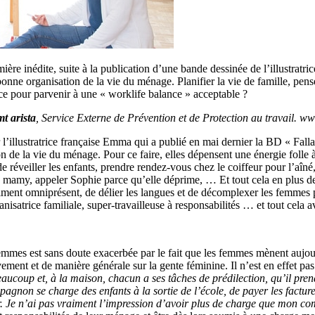
e inédite, suite à la publication d’une bande dessinée de l’illustratric
nne organisation de la vie du ménage. Planifier la vie de famille, pense
ace pour parvenir à une « worklife balance » acceptable ?
mt arista
, Service Externe de Prévention et de Protection au travail. 
 l’illustratrice française Emma qui a publié en mai dernier la BD « Falla
de la vie du ménage. Pour ce faire, elles dépensent une énergie folle à ga
 de réveiller les enfants, prendre rendez-vous chez le coiffeur pour l’aîn
de mamy, appeler Sophie parce qu’elle déprime, … Et tout cela en plus de
ment omniprésent, de délier les langues et de décomplexer les femmes par
atrice familiale, super-travailleuse à responsabilités … et tout cela av
emmes est sans doute exacerbée par le fait que les femmes mènent aujourd
vement et de manière générale sur la gente féminine. Il n’est en effet pas
eaucoup et, à la maison, chacun a ses tâches de prédilection, qu’il pre
gnon se charge des enfants à la sortie de l’école, de payer les factures,
jour. Je n’ai pas vraiment l’impression d’avoir plus de charge que mon