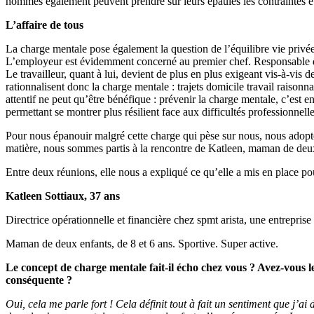
hommes également peuvent prendre sur leurs épaules les contraintes et
L’affaire de tous
La charge mentale pose également la question de l’équilibre vie privée 
L’employeur est évidemment concerné au premier chef. Responsable du bi
Le travailleur, quant à lui, devient de plus en plus exigeant vis-à-vis d
rationnalisent donc la charge mentale : trajets domicile travail raisonna
attentif ne peut qu’être bénéfique : prévenir la charge mentale, c’est en
permettant se montrer plus résilient face aux difficultés professionnell
Pour nous épanouir malgré cette charge qui pèse sur nous, nous adoptons
matière, nous sommes partis à la rencontre de Katleen, maman de deux
Entre deux réunions, elle nous a expliqué ce qu’elle a mis en place p
Katleen Sottiaux, 37 ans
Directrice opérationnelle et financière chez spmt arista, une entreprise
Maman de deux enfants, de 8 et 6 ans. Sportive. Super active.
Le concept de charge mentale fait-il écho chez vous ? Avez-vous l
conséquente ?
Oui, cela me parle fort ! Cela définit tout à fait un sentiment que j’ai