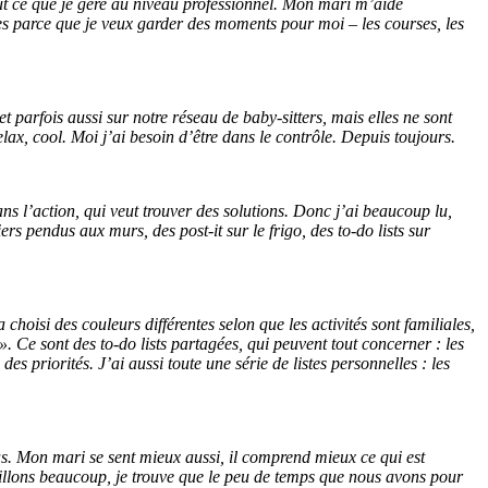
out ce que je gère au niveau professionnel. Mon mari m’aide
nes parce que je veux garder des moments pour moi – les courses, les
arfois aussi sur notre réseau de baby-sitters, mais elles ne sont
ax, cool. Moi j’ai besoin d’être dans le contrôle. Depuis toujours.
s l’action, qui veut trouver des solutions. Donc j’ai beaucoup lu,
s pendus aux murs, des post-it sur le frigo, des to-do lists sur
oisi des couleurs différentes selon que les activités sont familiales,
 Ce sont des to-do lists partagées, qui peuvent tout concerner : les
es priorités. J’ai aussi toute une série de listes personnelles : les
i pas. Mon mari se sent mieux aussi, il comprend mieux ce qui est
vaillons beaucoup, je trouve que le peu de temps que nous avons pour