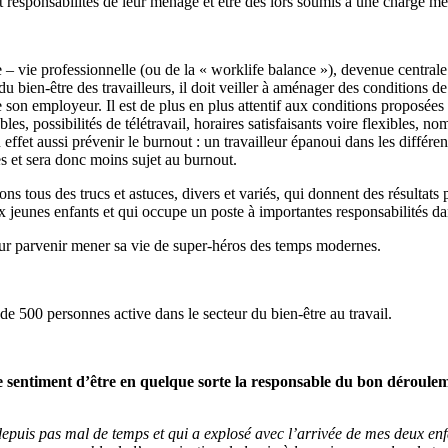
 responsabilités de leur ménage et être dès lors soumis à une charge me
– vie professionnelle (ou de la « worklife balance »), devenue centrale d
en-être des travailleurs, il doit veiller à aménager des conditions de 
e son employeur. Il est de plus en plus attentif aux conditions proposées 
bles, possibilités de télétravail, horaires satisfaisants voire flexibles, 
 effet aussi prévenir le burnout : un travailleur épanoui dans les différe
es et sera donc moins sujet au burnout.
 tous des trucs et astuces, divers et variés, qui donnent des résultats 
 jeunes enfants et qui occupe un poste à importantes responsabilités da
our parvenir mener sa vie de super-héros des temps modernes.
 de 500 personnes active dans le secteur du bien-être au travail.
e sentiment d’être en quelque sorte la responsable du bon dérouleme
 depuis pas mal de temps et qui a explosé avec l’arrivée de mes deux enfan