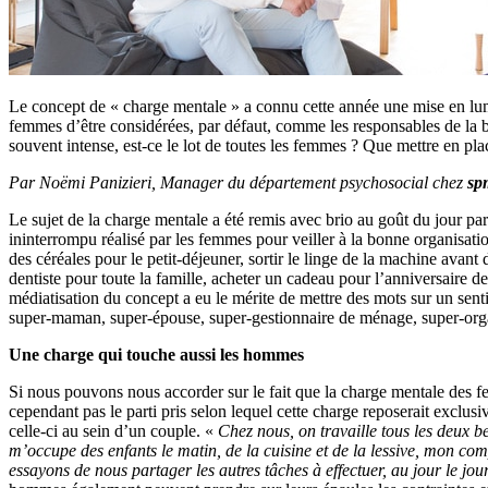
Le concept de « charge mentale » a connu cette année une mise en lumièr
femmes d’être considérées, par défaut, comme les responsables de la bo
souvent intense, est-ce le lot de toutes les femmes ? Que mettre en pl
Par Noëmi Panizieri, Manager du département psychosocial chez
sp
Le sujet de la charge mentale a été remis avec brio au goût du jour par
ininterrompu réalisé par les femmes pour veiller à la bonne organisation 
des céréales pour le petit-déjeuner, sortir le linge de la machine avant
dentiste pour toute la famille, acheter un cadeau pour l’anniversaire 
médiatisation du concept a eu le mérite de mettre des mots sur un senti
super-maman, super-épouse, super-gestionnaire de ménage, super-organis
Une charge qui touche aussi les hommes
Si nous pouvons nous accorder sur le fait que la charge mentale des f
cependant pas le parti pris selon lequel cette charge reposerait exclusi
celle-ci au sein d’un couple. «
Chez nous, on travaille tous les deux b
m’occupe des enfants le matin, de la cuisine et de la lessive, mon compa
essayons de nous partager les autres tâches à effectuer, au jour le 