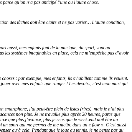
ns parce qu’on n’a pas anticipé l’une ou l’autre chose.
tion des tâches doit être claire et ne pas varier… L’autre condition,
ari aussi, mes enfants font de la musique, du sport, vont au
tous les systèmes imaginables en place, cela ne m’empêche pas d’avoir
de choses : par exemple, mes enfants, ils s’habillent comme ils veulent.
r et jouer avec mes enfants que ranger ! Les devoirs, c’est mon mari qui
 smartphone, j’ai peut-être plein de listes (rires), mais je n’ai plus
acances non plus. Je ne travaille plus après 20 heures, parce que
parce que plus j’avance, plus je sens que le week-end doit être un
oi un sport qui me permet de me mettre dans un « flow ». C’est aussi
penser qu’à cela. Pendant que je joue au tennis, je ne pense pas au