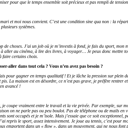
ganiser pour que le temps ensemble soit précieux et pas rempli de tensio
mari et moi nous convient. C’est une condition sine qua non : la réparti
 plusieurs systèmes.
de choses. J’ai un job où je m’investis à fond, je fais du sport, mon m
 à aller au cinéma, à lire des livres, à voyager… Je peux donc mettre 
 faire certains choix.
sser-aller dans tout cela ? Vous n’en avez pas besoin ?
 fais pour gagner en temps qualitatif ! Et je lâche la pression sur plein 
ant pis. La maison est en désordre, ce n’est pas grave, je préfère rentre
ien avancé !
je coupe vraiment entre le travail et la vie privée. Par exemple, sur mon
aison on ne parle pas ou peu boulot. Pas de téléphone ou de mails en v
fants sont occupés et je m’isole. Mais j’essaie que ce soit exceptionnel, 
i repris le sport, assez intensivement. Je joue au tennis, c’est pour m
 nous emportent dans un « flow », dans un mouvement, qui ne nous font 