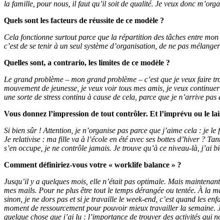
la famille, pour nous, il faut qu’il soit de qualité. Je veux donc m’or
Quels sont les facteurs de réussite de ce modèle ?
Cela fonctionne surtout parce que la répartition des tâches entre mon 
c’est de se tenir à un seul système d’organisation, de ne pas mélanger
Quelles sont, a contrario, les limites de ce modèle ?
Le grand problème – mon grand problème – c’est que je veux faire trop 
mouvement de jeunesse, je veux voir tous mes amis, je veux continuer
une sorte de stress continu à cause de cela, parce que je n’arrive pas à
Vous donnez l’impression de tout contrôler. Et l’imprévu ou le lai
Si bien sûr ! Attention, je n’organise pas parce que j’aime cela : je le
Je relativise : ma fille va à l’école en été avec ses bottes d’hiver ? T
s’en occupe, je ne contrôle jamais. Je trouve qu’à ce niveau-là, j’ai b
Comment définiriez-vous votre « worklife balance » ?
Jusqu’il y a quelques mois, elle n’était pas optimale. Mais maintenant, 
mes mails. Pour ne plus être tout le temps dérangée ou tentée. À la m
sinon, je ne dors pas et si je travaille le week-end, c’est quand les en
moment de ressourcement pour pouvoir mieux travailler la semaine. J’a
quelque chose que j’ai lu : l’importance de trouver des activités qui