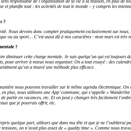
sens responsable de l’organisation de la vie à la maison, en plus de t
e et planifie tout : les activités de tout le monde – y compris les mien
s ?
ité. Nous devons donc compter pratiquement exclusivement sur nous, et p
que ou au sport… C’est aussi dû à nos caractères : mon mari est très rel
mentale ?
re diminuer cette charge mentale. Je suis quelqu’un qui est toujours dan
, pour arriver à mieux nous organiser. On a tout essayé : des calendrier
sentiment qu’on a trouvé une méthode plus efficace.
anière nous pouvons travailler sur le même agenda électronique. On a ch
 en plus, nous utilisons une App’ commune, qui s’appelle « Wunderlist ».
de partir en vacances, etc. Et on peut y changer très facilement l’ordre d
eaux que je pourrais offrir, etc.
st repris quelque part, ailleurs que dans ma tête et que je ne l’oubliera
 de tensions, on n’avait plus assez de « quality time ». Comme nous tra