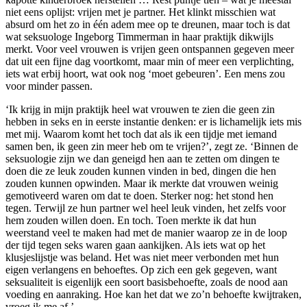
niet eens oplijst: vrijen met je partner. Het klinkt misschien wat
absurd om het zo in één adem mee op te dreunen, maar toch is dat
wat seksuologe Ingeborg Timmerman in haar praktijk dikwijls
merkt. Voor veel vrouwen is vrijen geen ontspannen gegeven meer
dat uit een fijne dag voortkomt, maar min of meer een verplichting,
iets wat erbij hoort, wat ook nog ‘moet gebeuren’. Een mens zou
voor minder passen.
‘Ik krijg in mijn praktijk heel wat vrouwen te zien die geen zin
hebben in seks en in eerste instantie denken: er is lichamelijk iets mis
met mij. Waarom komt het toch dat als ik een tijdje met iemand
samen ben, ik geen zin meer heb om te vrijen?’, zegt ze. ‘Binnen de
seksuologie zijn we dan geneigd hen aan te zetten om dingen te
doen die ze leuk zouden kunnen vinden in bed, dingen die hen
zouden kunnen opwinden. Maar ik merkte dat vrouwen weinig
gemotiveerd waren om dat te doen. Sterker nog: het stond hen
tegen. Terwijl ze hun partner wel heel leuk vinden, het zelfs voor
hem zouden willen doen. En toch. Toen merkte ik dat hun
weerstand veel te maken had met de manier waarop ze in de loop
der tijd tegen seks waren gaan aankijken. Als iets wat op het
klusjeslijstje was beland. Het was niet meer verbonden met hun
eigen verlangens en behoeftes. Op zich een gek gegeven, want
seksualiteit is eigenlijk een soort basisbehoefte, zoals de nood aan
voeding en aanraking. Hoe kan het dat we zo’n behoefte kwijtraken,
vroeg ik me af.’