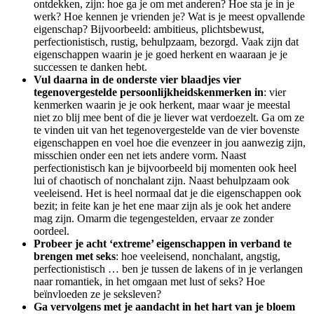
ontdekken, zijn: hoe ga je om met anderen? Hoe sta je in je
werk? Hoe kennen je vrienden je? Wat is je meest opvallende
eigenschap? Bijvoorbeeld: ambitieus, plichtsbewust,
perfectionistisch, rustig, behulpzaam, bezorgd. Vaak zijn dat
eigenschappen waarin je je goed herkent en waaraan je je
successen te danken hebt.
Vul daarna in de onderste vier blaadjes vier
tegenovergestelde persoonlijkheidskenmerken in
: vier
kenmerken waarin je je ook herkent, maar waar je meestal
niet zo blij mee bent of die je liever wat verdoezelt. Ga om ze
te vinden uit van het tegenovergestelde van de vier bovenste
eigenschappen en voel hoe die evenzeer in jou aanwezig zijn,
misschien onder een net iets andere vorm. Naast
perfectionistisch kan je bijvoorbeeld bij momenten ook heel
lui of chaotisch of nonchalant zijn. Naast behulpzaam ook
veeleisend. Het is heel normaal dat je die eigenschappen ook
bezit; in feite kan je het ene maar zijn als je ook het andere
mag zijn. Omarm die tegengestelden, ervaar ze zonder
oordeel.
Probeer je acht ‘extreme’ eigenschappen in verband te
brengen met seks
: hoe veeleisend, nonchalant, angstig,
perfectionistisch … ben je tussen de lakens of in je verlangen
naar romantiek, in het omgaan met lust of seks? Hoe
beïnvloeden ze je seksleven?
Ga vervolgens met je aandacht in het hart van je bloem