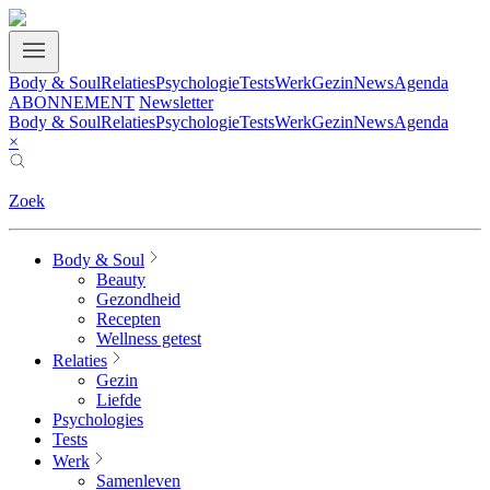
Body & Soul
Relaties
Psychologie
Tests
Werk
Gezin
News
Agenda
ABONNEMENT
Newsletter
Body & Soul
Relaties
Psychologie
Tests
Werk
Gezin
News
Agenda
×
Zoek
Body & Soul
Beauty
Gezondheid
Recepten
Wellness getest
Relaties
Gezin
Liefde
Psychologies
Tests
Werk
Samenleven