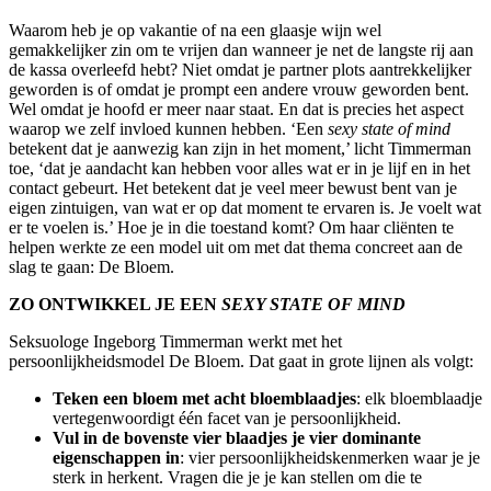
Waarom heb je op vakantie of na een glaasje wijn wel
gemakkelijker zin om te vrijen dan wanneer je net de langste rij aan
de kassa overleefd hebt? Niet omdat je partner plots aantrekkelijker
geworden is of omdat je prompt een andere vrouw geworden bent.
Wel omdat je hoofd er meer naar staat. En dat is precies het aspect
waarop we zelf invloed kunnen hebben. ‘Een
sexy state of mind
betekent dat je aanwezig kan zijn in het moment,’ licht Timmerman
toe, ‘dat je aandacht kan hebben voor alles wat er in je lijf en in het
contact gebeurt. Het betekent dat je veel meer bewust bent van je
eigen zintuigen, van wat er op dat moment te ervaren is. Je voelt wat
er te voelen is.’ Hoe je in die toestand komt? Om haar cliënten te
helpen werkte ze een model uit om met dat thema concreet aan de
slag te gaan: De Bloem.
ZO ONTWIKKEL JE EEN
SEXY STATE OF MIND
Seksuologe Ingeborg Timmerman werkt met het
persoonlijkheidsmodel De Bloem. Dat gaat in grote lijnen als volgt:
Teken een bloem met acht bloemblaadjes
: elk bloemblaadje
vertegenwoordigt één facet van je persoonlijkheid.
Vul in de bovenste vier blaadjes je vier dominante
eigenschappen in
: vier persoonlijkheidskenmerken waar je je
sterk in herkent. Vragen die je je kan stellen om die te