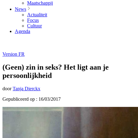
Maatschappij
News
Actualiteit
Focus
Cultuur
Agenda
Version FR
(Geen) zin in seks? Het ligt aan je
persoonlijkheid
door
Tanja Dierckx
Gepubliceerd op : 16/03/2017