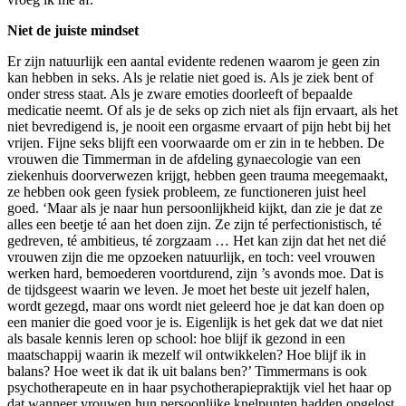
Niet de juiste mindset
Er zijn natuurlijk een aantal evidente redenen waarom je geen zin
kan hebben in seks. Als je relatie niet goed is. Als je ziek bent of
onder stress staat. Als je zware emoties doorleeft of bepaalde
medicatie neemt. Of als je de seks op zich niet als fijn ervaart, als het
niet bevredigend is, je nooit een orgasme ervaart of pijn hebt bij het
vrijen. Fijne seks blijft een voorwaarde om er zin in te hebben. De
vrouwen die Timmerman in de afdeling gynaecologie van een
ziekenhuis doorverwezen krijgt, hebben geen trauma meegemaakt,
ze hebben ook geen fysiek probleem, ze functioneren juist heel
goed. ‘Maar als je naar hun persoonlijkheid kijkt, dan zie je dat ze
alles een beetje té aan het doen zijn. Ze zijn té perfectionistisch, té
gedreven, té ambitieus, té zorgzaam … Het kan zijn dat het net dié
vrouwen zijn die me opzoeken natuurlijk, en toch: veel vrouwen
werken hard, bemoederen voortdurend, zijn ’s avonds moe. Dat is
de tijdsgeest waarin we leven. Je moet het beste uit jezelf halen,
wordt gezegd, maar ons wordt niet geleerd hoe je dat kan doen op
een manier die goed voor je is. Eigenlijk is het gek dat we dat niet
als basale kennis leren op school: hoe blijf ik gezond in een
maatschappij waarin ik mezelf wil ontwikkelen? Hoe blijf ik in
balans? Hoe weet ik dat ik uit balans ben?’ Timmermans is ook
psychotherapeute en in haar psychotherapiepraktijk viel het haar op
dat wanneer vrouwen hun persoonlijke knelpunten hadden opgelost