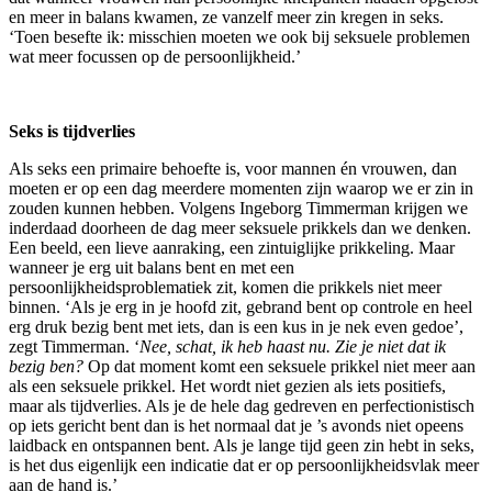
en meer in balans kwamen, ze vanzelf meer zin kregen in seks.
‘Toen besefte ik: misschien moeten we ook bij seksuele problemen
wat meer focussen op de persoonlijkheid.’
Seks is tijdverlies
Als seks een primaire behoefte is, voor mannen én vrouwen, dan
moeten er op een dag meerdere momenten zijn waarop we er zin in
zouden kunnen hebben. Volgens Ingeborg Timmerman krijgen we
inderdaad doorheen de dag meer seksuele prikkels dan we denken.
Een beeld, een lieve aanraking, een zintuiglijke prikkeling. Maar
wanneer je erg uit balans bent en met een
persoonlijkheidsproblematiek zit, komen die prikkels niet meer
binnen. ‘Als je erg in je hoofd zit, gebrand bent op controle en heel
erg druk bezig bent met iets, dan is een kus in je nek even gedoe’,
zegt Timmerman. ‘
Nee, schat, ik heb haast nu. Zie je niet dat ik
bezig ben?
Op dat moment komt een seksuele prikkel niet meer aan
als een seksuele prikkel. Het wordt niet gezien als iets positiefs,
maar als tijdverlies. Als je de hele dag gedreven en perfectionistisch
op iets gericht bent dan is het normaal dat je ’s avonds niet opeens
laidback en ontspannen bent. Als je lange tijd geen zin hebt in seks,
is het dus eigenlijk een indicatie dat er op persoonlijkheidsvlak meer
aan de hand is.’