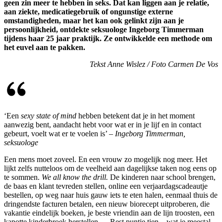
geen zin meer te hebben in seks. Dat kan liggen aan je relatie,
aan ziekte, medicatiegebruik of ongunstige externe
omstandigheden, maar het kan ook gelinkt zijn aan je
persoonlijkheid, ontdekte seksuologe Ingeborg Timmerman
tijdens haar 25 jaar praktijk. Ze ontwikkelde een methode om
het euvel aan te pakken.
Tekst Anne Wislez / Foto Carmen De Vos
‘Een
sexy state of mind
hebben betekent dat je in het moment
aanwezig bent, aandacht hebt voor wat er in je lijf en in contact
gebeurt, voelt wat er te voelen is’ –
Ingeborg Timmerman,
seksuologe
Een mens moet zoveel. En een vrouw zo mogelijk nog meer. Het
lijkt zelfs nutteloos om de veelheid aan dagelijkse taken nog eens op
te sommen.
We all know the drill.
De kinderen naar school brengen,
de baas en klant tevreden stellen, online een verjaardagscadeautje
bestellen, op weg naar huis gauw iets te eten halen, eenmaal thuis de
dringendste facturen betalen, een nieuw biorecept uitproberen, die
vakantie eindelijk boeken, je beste vriendin aan de lijn troosten, een
kapotte kinderbroek herstellen … Rest puntje tien – wat je meestal