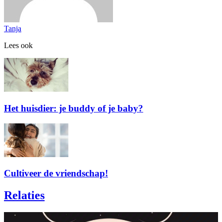
Tanja
Lees ook
Het huisdier: je buddy of je baby?
Cultiveer de vriendschap!
Relaties