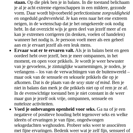
staan.
Op die plek ben je in balans. In die toestand belichaam
je al je acht extreme eigenschappen in een mildere, gezonde
vorm. Daar wordt bijvoorbeeld perfectionisme
zorgvuldigheid
en ongeduld
gedrevenheid
. Je kan eens naar het ene extreem
neigen, in de wetenschap dat je het omgekeerde ook nodig
hebt. In dat overzicht wijs je geen deel van jezelf meer af en
kan je extremen corrigeren (in denken, voelen of handelen)
wanneer het nodig is. Je persoon voelt meer als een geheel
aan en je ervaart jezelf als een leuk mens.
Ervaar wat er te ervaren valt.
Als je in balans bent en geen
oordeel hebt over jezelf, ben je meer ontspannen, in het
moment, en open voor prikkels. Je wordt je weer bewuster
van je gevoelens, je zintuiglijke waarnemingen, je noden, je
verlangens – los van de verwachtingen van de buitenwereld –
maar ook van de sensuele en seksuele prikkels die op je
afkomen. Dat is de plaats van de
sexy state of mind
. Ben je
niet in balans dan merk je die prikkels niet op of rem je ze af.
In de evenwichtige toestand ben je niet constant in de weer
maar gun je jezelf ook vrije, ontspannen, sensuele en
nutteloze activiteiten.
Voed je onbevangen openheid voor seks.
Ga na of je een
negatieve of positieve houding hebt tegenover seks en welke
ideeën of ervaringen je van fijne, ongedwongen
seksgedachten weghouden. Probeer seks weer te associëren
met fijne ervaringen. Bedenk weer wat je zelf fijn, sensueel of