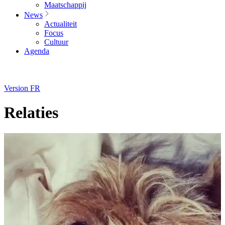
Maatschappij
News
Actualiteit
Focus
Cultuur
Agenda
Version FR
Relaties