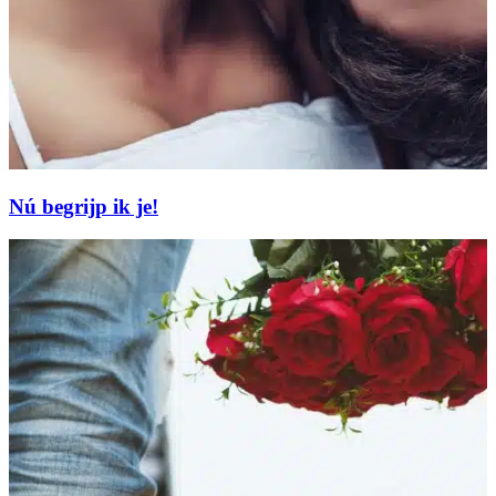
Nú begrijp ik je!