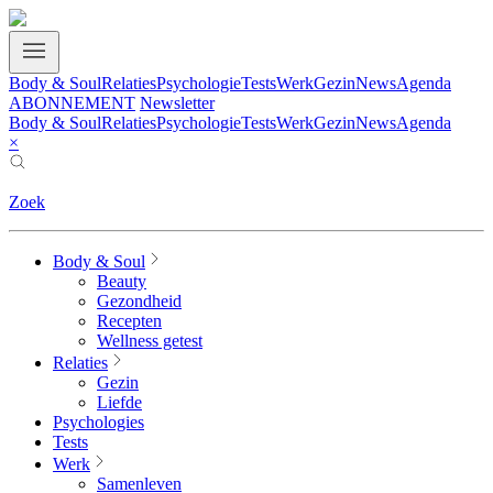
Body & Soul
Relaties
Psychologie
Tests
Werk
Gezin
News
Agenda
ABONNEMENT
Newsletter
Body & Soul
Relaties
Psychologie
Tests
Werk
Gezin
News
Agenda
×
Zoek
Body & Soul
Beauty
Gezondheid
Recepten
Wellness getest
Relaties
Gezin
Liefde
Psychologies
Tests
Werk
Samenleven