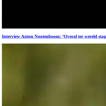
Interview Anton Nootenboom: ‘Overal ter wereld stapp