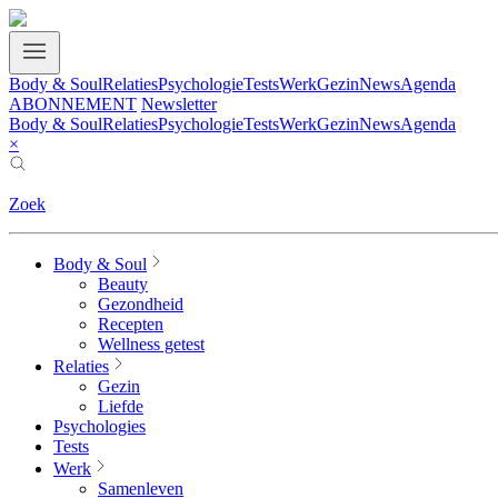
Body & Soul
Relaties
Psychologie
Tests
Werk
Gezin
News
Agenda
ABONNEMENT
Newsletter
Body & Soul
Relaties
Psychologie
Tests
Werk
Gezin
News
Agenda
×
Zoek
Body & Soul
Beauty
Gezondheid
Recepten
Wellness getest
Relaties
Gezin
Liefde
Psychologies
Tests
Werk
Samenleven