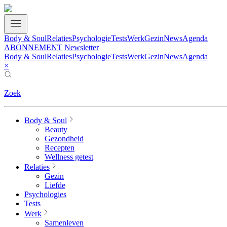
Body & Soul
Relaties
Psychologie
Tests
Werk
Gezin
News
Agenda
ABONNEMENT
Newsletter
Body & Soul
Relaties
Psychologie
Tests
Werk
Gezin
News
Agenda
×
Zoek
Body & Soul
Beauty
Gezondheid
Recepten
Wellness getest
Relaties
Gezin
Liefde
Psychologies
Tests
Werk
Samenleven