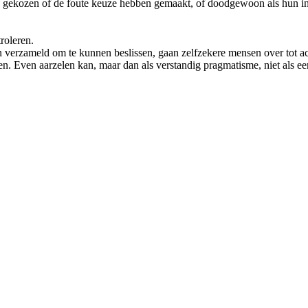
gekozen of de foute keuze hebben gemaakt, of doodgewoon als hun int
troleren.
verzameld om te kunnen beslissen, gaan zelfzekere mensen over tot acti
en. Even aarzelen kan, maar dan als verstandig pragmatisme, niet als e