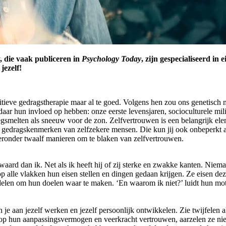
die vaak publiceren in
Psychology Today
, zijn gespecialiseerd i
jezelf!
tieve gedragstherapie maar al te goed. Volgens hen zou ons genetisch 
r hun invloed op hebben: onze eerste levensjaren, socioculturele milie
egsmelten als sneeuw voor de zon. Zelfvertrouwen is een belangrijk elem
en gedragskenmerken van zelfzekere mensen. Die kun jij ook onbeperkt 
eronder twaalf manieren om te blaken van zelfvertrouwen.
waard dan ik. Net als ik heeft hij of zij sterke en zwakke kanten. Niema
alle vlakken hun eisen stellen en dingen gedaan krijgen. Ze eisen deze
delen om hun doelen waar te maken. ‘En waarom ik niet?’ luidt hun mot
un je aan jezelf werken en jezelf persoonlijk ontwikkelen. Zie twijfelen a
 op hun aanpassingsvermogen en veerkracht vertrouwen, aarzelen ze nie