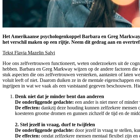
Het Amerikaanse psychologenkoppel Barbara en Greg Markway, 
het verschil maken op een rijtje. Neem dit gedrag aan en overtref 
Tekst Flavia Mazelin Salvi
Hoe ons zelfvertrouwen functioneert, weten onderzoekers uit de cogni
hebben. Barbara en Greg Markway wijzen op de andere factoren die daa
stuk aspecten die ons zelfvertrouwen versterken, aantasten of laten w
voluit leeft of niet. Daarom duiken ze in de mentale eigenschappen 
ingrijpen in wat we vaak als een vaststaand gegeven beschouwen. Hi
Denk niet dat je minder bent dan anderen
De onderliggende gedachte:
een ander is niet meer of minder 
De effecten:
dankzij deze houding kunnen zelfzekere mensen op 
koesteren grootse dromen en gunnen zichzelf de tijd en de mid
2. Stel jezelf in vraag, durf te twijfelen
De onderliggende gedachte:
door jezelf in vraag te stellen, k
De effecten:
omdat zelfzekere mensen mentaal flexibel zijn en