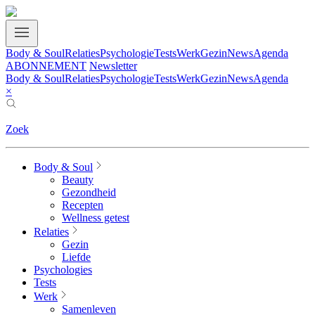
Body & Soul
Relaties
Psychologie
Tests
Werk
Gezin
News
Agenda
ABONNEMENT
Newsletter
Body & Soul
Relaties
Psychologie
Tests
Werk
Gezin
News
Agenda
×
Zoek
Body & Soul
Beauty
Gezondheid
Recepten
Wellness getest
Relaties
Gezin
Liefde
Psychologies
Tests
Werk
Samenleven