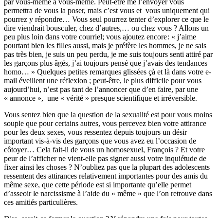
par vous-même à vous-même. Peut-être me l’envoyer vous
permettra de vous la poser, mais c’est vous et vous uniquement qui
pourrez y répondre… Vous seul pourrez tenter d’explorer ce que le
dire viendrait bousculer, chez d’autres,… ou chez vous ? Allons un
peu plus loin dans votre courriel; vous ajoutez encore : « j’aime
pourtant bien les filles aussi, mais je préfère les hommes, je ne sais
pas très bien, je suis un peu perdu, je me suis toujours senti attiré par
les garçons plus âgés, j’ai toujours pensé que j’avais des tendances
homo… » Quelques petites remarques glissées çà et là dans votre e-
mail éveillent une réflexion ; peut-être, le plus difficile pour vous
aujourd’hui, n’est pas tant de l’annoncer que d’en faire, par une
« annonce », une « vérité » presque scientifique et irréversible.
Vous sentez bien que la question de la sexualité est pour vous moins
souple que pour certains autres, vous percevez bien votre attirance
pour les deux sexes, vous ressentez depuis toujours un désir
important vis-à-vis des garçons que vous avez eu l’occasion de
côtoyer… Cela fait-il de vous un homosexuel, François ? Et votre
peur de l’afficher ne vient-elle pas signer aussi votre inquiétude de
fixer ainsi les choses ? N’oubliez pas que la plupart des adolescents
ressentent des attirances relativement importantes pour des amis du
même sexe, que cette période est si importante qu’elle permet
d’asseoir le narcissisme à l’aide du « même » que l’on retrouve dans
ces amitiés particulières.