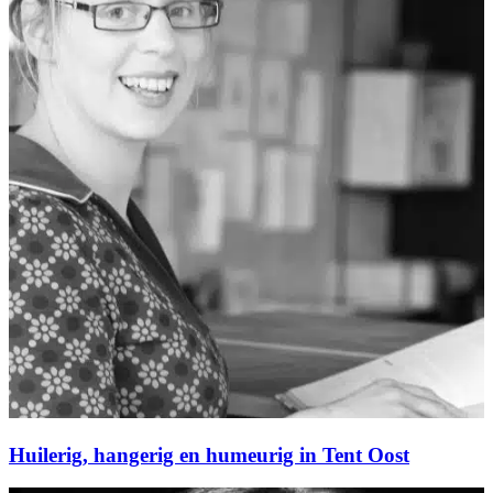
Huilerig, hangerig en humeurig in Tent Oost