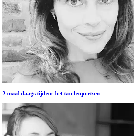
2 maal daags tijdens het tandenpoetsen