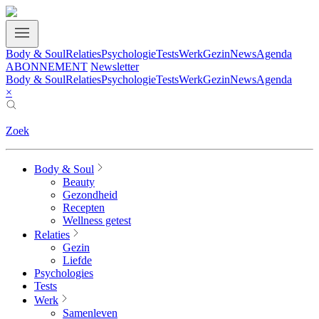
Body & Soul
Relaties
Psychologie
Tests
Werk
Gezin
News
Agenda
ABONNEMENT
Newsletter
Body & Soul
Relaties
Psychologie
Tests
Werk
Gezin
News
Agenda
×
Zoek
Body & Soul
Beauty
Gezondheid
Recepten
Wellness getest
Relaties
Gezin
Liefde
Psychologies
Tests
Werk
Samenleven