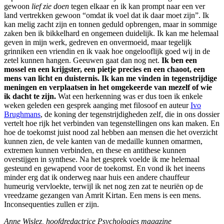
gewoon
lief zie doen
tegen elkaar en ik kan prompt naar een ver
land vertrekken gewoon “omdat ik voel dat ik daar moet zijn”. Ik
kan melig zacht zijn en tonnen geduld opbrengen, maar in sommige
zaken ben ik bikkelhard en ongemeen duidelijk. Ik kan me helemaal
geven in mijn werk, gedreven en onvermoeid, maar tegelijk
grinniken een vriendin en ik vaak hoe ongelooflijk goed wij in de
zetel kunnen hangen. Geeuwen gaat dan nog net.
Ik ben een
mossel en een krijgster, een pietje precies en een chaoot, een
mens van licht en duisternis. Ik kan me vinden in tegenstrijdige
meningen en verplaatsen in het omgekeerde van mezelf of wie
ik dacht te zijn.
Wat een herkenning was er dus toen ik enkele
weken geleden een gesprek aanging met filosoof en auteur
Ivo
Brughmans
, de koning der tegenstrijdigheden zelf, die in ons dossier
vertelt hoe rijk het verbinden van tegenstellingen ons kan maken. En
hoe de toekomst juist nood zal hebben aan mensen die het overzicht
kunnen zien, de vele kanten van de medaille kunnen omarmen,
extremen kunnen verbinden, en these en antithese kunnen
overstijgen in synthese. Na het gesprek voelde ik me helemaal
gesteund en gewapend voor de toekomst. En vond ik het ineens
minder erg dat ik onderweg naar huis een andere chauffeur
humeurig vervloekte, terwijl ik net nog zen zat te neuriën op de
vreedzame gezangen van Amrit Kirtan. Een mens is een mens.
Inconsequenties zullen er zijn.
Anne Wislez, hoofdredactrice Psychologies magazine