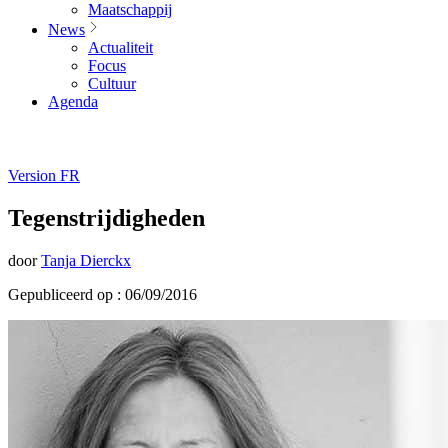
Maatschappij
News
Actualiteit
Focus
Cultuur
Agenda
Version FR
Tegenstrijdigheden
door
Tanja Dierckx
Gepubliceerd op : 06/09/2016