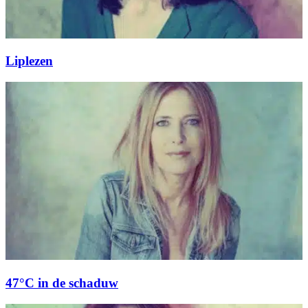
Liplezen
47°C in de schaduw