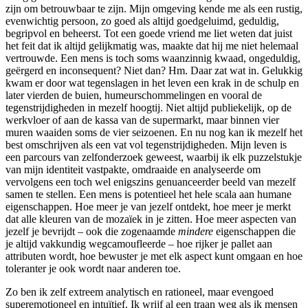
zijn om betrouwbaar te zijn. Mijn omgeving kende me als een rustig,
evenwichtig persoon, zo goed als altijd goedgeluimd, geduldig,
begripvol en beheerst. Tot een goede vriend me liet weten dat juist
het feit dat ik altijd gelijkmatig was, maakte dat hij me niet helemaal
vertrouwde. Een mens is toch soms waanzinnig kwaad, ongeduldig,
geërgerd en inconsequent? Niet dan? Hm. Daar zat wat in. Gelukkig
kwam er door wat tegenslagen in het leven een krak in de schulp en
later vierden de buien, humeurschommelingen en vooral de
tegenstrijdigheden in mezelf hoogtij. Niet altijd publiekelijk, op de
werkvloer of aan de kassa van de supermarkt, maar binnen vier
muren waaiden soms de vier seizoenen. En nu nog kan ik mezelf het
best omschrijven als een vat vol tegenstrijdigheden. Mijn leven is
een parcours van zelfonderzoek geweest, waarbij ik elk puzzelstukje
van mijn identiteit vastpakte, omdraaide en analyseerde om
vervolgens een toch wel enigszins genuanceerder beeld van mezelf
samen te stellen. Een mens is potentieel het hele scala aan humane
eigenschappen. Hoe meer je van jezelf ontdekt, hoe meer je merkt
dat alle kleuren van de mozaïek in je zitten. Hoe meer aspecten van
jezelf je bevrijdt – ook die zogenaamde
mindere
eigenschappen die
je altijd vakkundig wegcamoufleerde – hoe rijker je pallet aan
attributen wordt, hoe bewuster je met elk aspect kunt omgaan en hoe
toleranter je ook wordt naar anderen toe.
Zo ben ik zelf extreem analytisch en rationeel, maar evengoed
superemotioneel en intuïtief. Ik wrijf al een traan weg als ik mensen