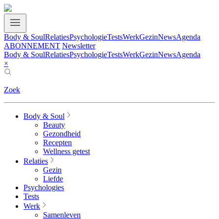
Body & Soul
Relaties
Psychologie
Tests
Werk
Gezin
News
Agenda
ABONNEMENT
Newsletter
Body & Soul
Relaties
Psychologie
Tests
Werk
Gezin
News
Agenda
×
Zoek
Body & Soul
Beauty
Gezondheid
Recepten
Wellness getest
Relaties
Gezin
Liefde
Psychologies
Tests
Werk
Samenleven