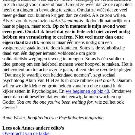
in zich draagt voor duizend man. Omdat ze wéét dat ze de capaciteit
heeft om dingen in beweging te zetten. Omdat ze wéét dat ze veel
meer gedaan zou kunnen krijgen dan ze denkt. Als ze zou willen.
Als ze zou durven inzien
dat-zij-iemand-is
. Ik doe dit natuurlijk om
haar te plagen, maar toch.
Op zo’n moment is mijn avond weer
even goed. Omdat ik besef dat we in feite echt niet zoveel nodig
hebben om verandering te creëren. Niet veel meer dan onze
eigen daadkracht.
Soms is maar één mens nodig om een
vastgeroeste zaak toch te doen kantelen. Soms is de symbolische
daad van één dapper iemand voldoende om grote
solidariteitsbewegingen teweeg te brengen. Soms is één subliem
idee genoeg om een heleboel mensen weer hoopvol te maken. Het is
niet evident om tot actie over te gaan, of een kleine revolte te plegen.
“Dat mag je waarlijk een heldendaad noemen”, zegt sociaal
psycholoog Alain Van Hiel zelfs in onze rubriek
Het broeit
. Daarom
willen we die kleine en grote helden vanaf nu elke maand in de
kijker zetten in Psychologies. En
we beginnen op blz 40
. Omdat we
meer dan ooit beseffen dat we niet eeuwig kunnen wachten op
Godot.
You are the one you’ve been waiting for
, wie zei het ook
alweer?
Anne Wislez, hoofdredactrice Psychologies magazine
Lees ook Annes andere edito’s
Overdracht van de fakkel