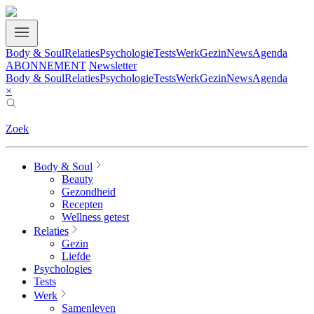
Body & Soul
Relaties
Psychologie
Tests
Werk
Gezin
News
Agenda
ABONNEMENT
Newsletter
Body & Soul
Relaties
Psychologie
Tests
Werk
Gezin
News
Agenda
×
Zoek
Body & Soul
Beauty
Gezondheid
Recepten
Wellness getest
Relaties
Gezin
Liefde
Psychologies
Tests
Werk
Samenleven