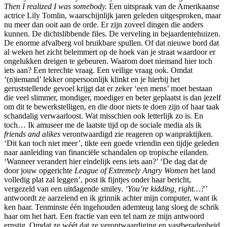
Then I realized I was somebody.
Een uitspraak van de Amerikaanse
actrice Lily Tomlin, waarschijnlijk jaren geleden uitgesproken, maar
nu meer dan ooit aan de orde. Er zijn zoveel dingen die anders
kunnen. De dichtslibbende files. De verveling in bejaardentehuizen.
De enorme afvalberg vol bruikbare spullen. Of dat nieuwe bord dat
al weken het zicht belemmert op de hoek van je straat waardoor er
ongelukken dreigen te gebeuren. Waarom doet niemand hier toch
iets aan? Een terechte vraag. Een veilige vraag ook. Omdat
‘(n)iemand’ lekker onpersoonlijk klinkt en je hierbij het
geruststellende gevoel krijgt dat er zeker ‘een mens’ moet bestaan
die veel slimmer, mondiger, moediger en beter geplaatst is dan jezelf
om dit te bewerkstelligen, en die door niets te doen zijn of haar taak
schandalig verwaarloost. Wat misschien ook letterlijk zo is. En
toch… Ik amuseer me de laatste tijd op de sociale media als ik
friends and alikes
verontwaardigd zie reageren op wanpraktijken.
‘Dit kan toch niet meer’, tikte een goede vriendin een tijdje geleden
naar aanleiding van financiële schandalen op tropische eilanden.
‘Wanneer verandert hier eindelijk eens iets aan?’ ‘De dag dat de
door jouw opgerichte
League of Extremely Angry Women
het land
volledig plat zal leggen’, post ik fijntjes onder haar bericht,
vergezeld van een uitdagende smiley.
‘You’re kidding, right…?’
antwoordt ze aarzelend en ik grinnik achter mijn computer, want ik
ken haar. Tenminste één ingehouden ademteug lang sloeg de schrik
haar om het hart. Een fractie van een tel nam ze mijn antwoord
ernstig. Omdat ze wéét dat ze verontwaardiging en vastberadenheid