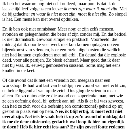
Ik heb het waarom nog niet echt ontleed, maar punt is dat ik de
laatste tijd leef volgens een leuze:
ik moet zijn waar ik moet zijn
. Met
de bijgedachte:
en waar ik niet moet zijn, moet ik niet zijn
. Zo simpel
is het. Een mens kan niet overal opduiken.
En ik ben ook niet onmisbaar. Meer nog: er zijn zelfs mensen,
avonden en gelegenheden die beter af zijn zonder mij. En dat bedoel
ik niet dramatisch. Gewoon simpel en praktisch. Voorbeeld: die
middag dat ik door te veel werk niet kon komen opdagen op een
bijeenkomst van vrienden, is er een ruzie uitgebarsten die wellicht
niet had kunnen exploderen met mij erbij. En deugd dat die explosie
deed, voor alle partijen. Zo bleek achteraf. Maar goed dat ik daar
niet bij was. Ik, eeuwig gemoederen sussend. Soms mag het eens
knallen in de keet.
Of die avond dat ik met een vriendin zou meegaan naar een
workshop. Ik had wat last van hoofdpijn en vooral van niet-echt-zin,
en belde liggend af van op de zetel. Dus ging de vriendin maar
alleen. En zo ontmoette ze die avond een superleuke man, met wie
ze een oefening deed, bij gebrek aan mij. Als ik er bij was geweest,
dan had ze zich voor die oefening (oh comfortzone!) geheid op mij
gestort in plaats van op hem.
Nee, ik blijf erbij, ik moet écht niet
overal zijn. Net iets te vaak heb ik op zo’n avond of middag dat
ik me de deur uitsleurde, gedacht: wat loop ik hier nu eigenlijk
te doen? Heb ik hier echt iets aan? Er zijn zoveel foute redenen