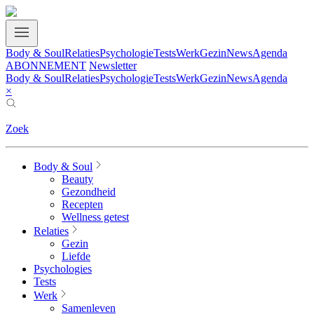
Body & Soul
Relaties
Psychologie
Tests
Werk
Gezin
News
Agenda
ABONNEMENT
Newsletter
Body & Soul
Relaties
Psychologie
Tests
Werk
Gezin
News
Agenda
×
Zoek
Body & Soul
Beauty
Gezondheid
Recepten
Wellness getest
Relaties
Gezin
Liefde
Psychologies
Tests
Werk
Samenleven