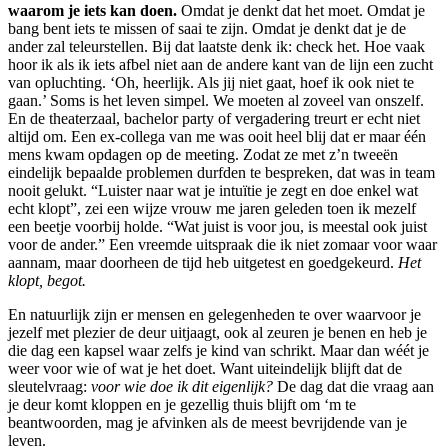
waarom je iets kan doen.
Omdat je denkt dat het moet. Omdat je
bang bent iets te missen of saai te zijn. Omdat je denkt dat je de
ander zal teleurstellen. Bij dat laatste denk ik: check het. Hoe vaak
hoor ik als ik iets afbel niet aan de andere kant van de lijn een zucht
van opluchting. ‘Oh, heerlijk. Als jij niet gaat, hoef ik ook niet te
gaan.’ Soms is het leven simpel. We moeten al zoveel van onszelf.
En de theaterzaal, bachelor party of vergadering treurt er echt niet
altijd om. Een ex-collega van me was ooit heel blij dat er maar één
mens kwam opdagen op de meeting. Zodat ze met z’n tweeën
eindelijk bepaalde problemen durfden te bespreken, dat was in team
nooit gelukt. “Luister naar wat je intuïtie je zegt en doe enkel wat
echt klopt”, zei een wijze vrouw me jaren geleden toen ik mezelf
een beetje voorbij holde. “Wat juist is voor jou, is meestal ook juist
voor de ander.” Een vreemde uitspraak die ik niet zomaar voor waar
aannam, maar doorheen de tijd heb uitgetest en goedgekeurd.
Het
klopt, begot.
En natuurlijk zijn er mensen en gelegenheden te over waarvoor je
jezelf met plezier de deur uitjaagt, ook al zeuren je benen en heb je
die dag een kapsel waar zelfs je kind van schrikt. Maar dan wéét je
weer voor wie of wat je het doet. Want uiteindelijk blijft dat de
sleutelvraag:
voor wie doe ik dit eigenlijk?
De dag dat die vraag aan
je deur komt kloppen en je gezellig thuis blijft om ‘m te
beantwoorden, mag je afvinken als de meest bevrijdende van je
leven.