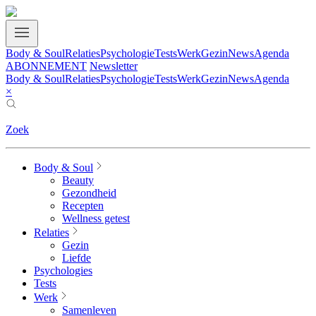
Body & Soul
Relaties
Psychologie
Tests
Werk
Gezin
News
Agenda
ABONNEMENT
Newsletter
Body & Soul
Relaties
Psychologie
Tests
Werk
Gezin
News
Agenda
×
Zoek
Body & Soul
Beauty
Gezondheid
Recepten
Wellness getest
Relaties
Gezin
Liefde
Psychologies
Tests
Werk
Samenleven