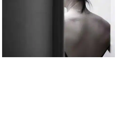
Karin vertelt: ‘Ik respecteer mijn man, maar heb
toch een affaire’
Juridische voorwaarden
AI Chart