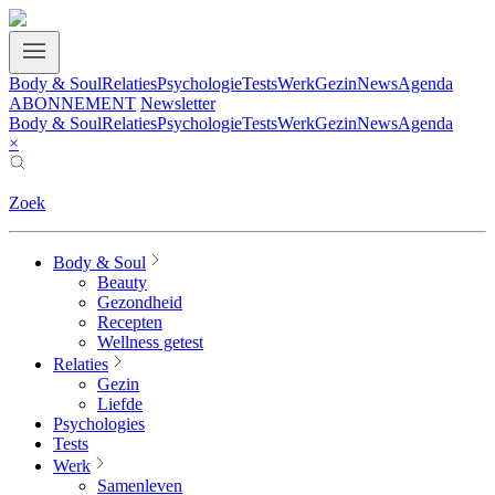
Body & Soul
Relaties
Psychologie
Tests
Werk
Gezin
News
Agenda
ABONNEMENT
Newsletter
Body & Soul
Relaties
Psychologie
Tests
Werk
Gezin
News
Agenda
×
Zoek
Body & Soul
Beauty
Gezondheid
Recepten
Wellness getest
Relaties
Gezin
Liefde
Psychologies
Tests
Werk
Samenleven