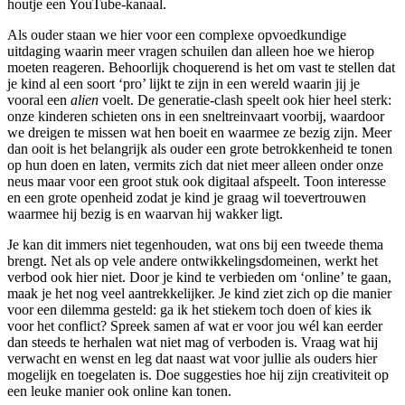
houtje een YouTube-kanaal.
Als ouder staan we hier voor een complexe opvoedkundige
uitdaging waarin meer vragen schuilen dan alleen hoe we hierop
moeten reageren. Behoorlijk choquerend is het om vast te stellen dat
je kind al een soort ‘pro’ lijkt te zijn in een wereld waarin jij je
vooral een
alien
voelt. De generatie-clash speelt ook hier heel sterk:
onze kinderen schieten ons in een sneltreinvaart voorbij, waardoor
we dreigen te missen wat hen boeit en waarmee ze bezig zijn. Meer
dan ooit is het belangrijk als ouder een grote betrokkenheid te tonen
op hun doen en laten, vermits zich dat niet meer alleen onder onze
neus maar voor een groot stuk ook digitaal afspeelt. Toon interesse
en een grote openheid zodat je kind je graag wil toevertrouwen
waarmee hij bezig is en waarvan hij wakker ligt.
Je kan dit immers niet tegenhouden, wat ons bij een tweede thema
brengt. Net als op vele andere ontwikkelingsdomeinen, werkt het
verbod ook hier niet. Door je kind te verbieden om ‘online’ te gaan,
maak je het nog veel aantrekkelijker. Je kind ziet zich op die manier
voor een dilemma gesteld: ga ik het stiekem toch doen of kies ik
voor het conflict? Spreek samen af wat er voor jou wél kan eerder
dan steeds te herhalen wat niet mag of verboden is. Vraag wat hij
verwacht en wenst en leg dat naast wat voor jullie als ouders hier
mogelijk en toegelaten is. Doe suggesties hoe hij zijn creativiteit op
een leuke manier ook online kan tonen.