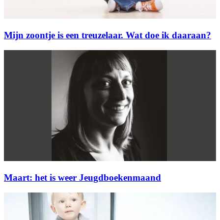
Mijn zoontje is een treuzelaar. Wat doe ik daaraan?
Maart: het is weer Jeugdboekenmaand