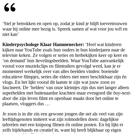
‘Stel je betrokken en open op, zodat je kind je blijft toevertrouwen
waar hij online mee bezig is. Spreek samen af wat voor jou wél en
niet kan’
Kinderpsychologe Klaar Hammenecker:
‘Heel wat kinderen
kijken naar YouTube zoals hun ouders in hun kinderjaren naar de
televisie keken. Ze volgen er series en herbekijken keer op keer en
‘on demand’ hun lievelingsbeelden. Waar YouTube aanvankelijk
vooral voor muziekclips en filmtrailers gevolgd werd, kan je er
momenteel werkelijk over van alles beelden vinden: boeiende
educatieve filmpjes, series die elders niet meer beschikbaar zijn én
vlogs. En het lijkt vooral dit laatste te zijn wat jouw zoon zo
fascineert. De ‘helden’ van onze kleintjes zijn dus niet langer alleen
superhelden met buitenaardse krachten maar evengoed die
boy-next-
door
die zijn leven filmt en openbaar maakt door het online te
plaatsen, vloggers dus …
Je zoon is in die zin een gewone jongen die net als veel van zijn
leeftijdsgenoten imiteert wat zijn rolmodellen doen: dagelijkse
taferelen met een knipoog filmen én online posten. En hij lijkt er
zelfs bijdehands en creatief in, want hij heeft blijkbaar op eigen