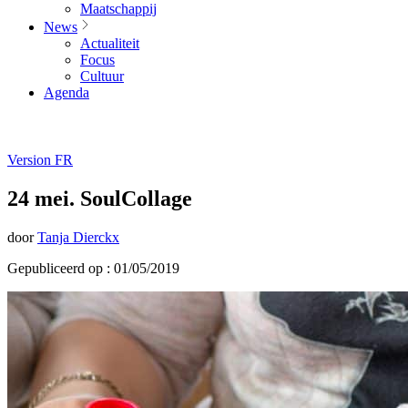
Maatschappij
News
Actualiteit
Focus
Cultuur
Agenda
Version FR
24 mei. SoulCollage
door
Tanja Dierckx
Gepubliceerd op : 01/05/2019