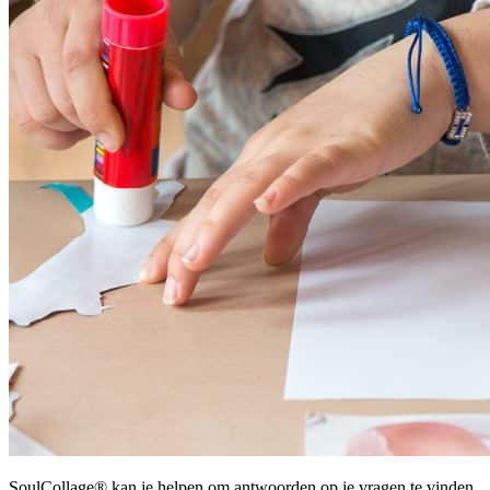
SoulCollage® kan je helpen om antwoorden op je vragen te vinden