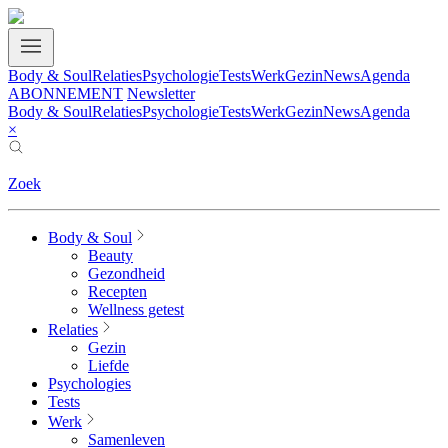
Body & Soul
Relaties
Psychologie
Tests
Werk
Gezin
News
Agenda
ABONNEMENT
Newsletter
Body & Soul
Relaties
Psychologie
Tests
Werk
Gezin
News
Agenda
×
Zoek
Body & Soul
Beauty
Gezondheid
Recepten
Wellness getest
Relaties
Gezin
Liefde
Psychologies
Tests
Werk
Samenleven