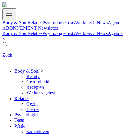
Body & Soul
Relaties
Psychologie
Tests
Werk
Gezin
News
Agenda
ABONNEMENT
Newsletter
Body & Soul
Relaties
Psychologie
Tests
Werk
Gezin
News
Agenda
×
Zoek
Body & Soul
Beauty
Gezondheid
Recepten
Wellness getest
Relaties
Gezin
Liefde
Psychologies
Tests
Werk
Samenleven