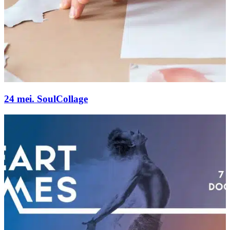
24 mei. SoulCollage