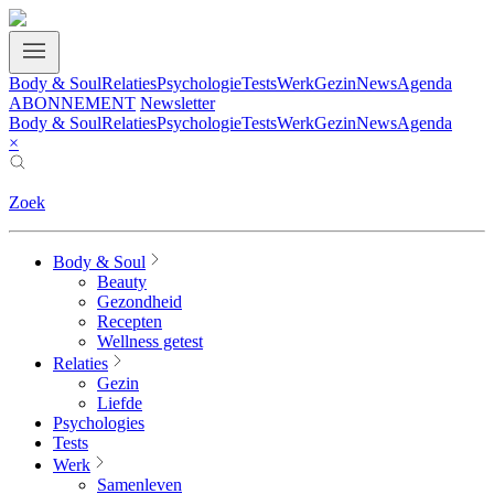
Body & Soul
Relaties
Psychologie
Tests
Werk
Gezin
News
Agenda
ABONNEMENT
Newsletter
Body & Soul
Relaties
Psychologie
Tests
Werk
Gezin
News
Agenda
×
Zoek
Body & Soul
Beauty
Gezondheid
Recepten
Wellness getest
Relaties
Gezin
Liefde
Psychologies
Tests
Werk
Samenleven