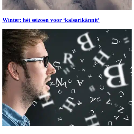
Winter: hét seizoen voor ‘kalsarikännit’