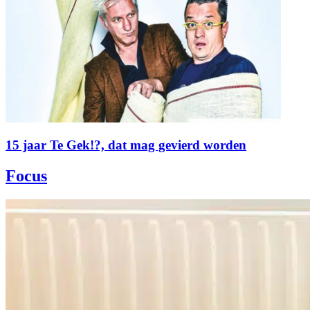
15 jaar Te Gek!?, dat mag gevierd worden
Focus