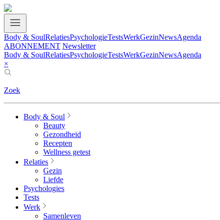
Body & Soul
Relaties
Psychologie
Tests
Werk
Gezin
News
Agenda
ABONNEMENT
Newsletter
Body & Soul
Relaties
Psychologie
Tests
Werk
Gezin
News
Agenda
×
Zoek
Body & Soul
Beauty
Gezondheid
Recepten
Wellness getest
Relaties
Gezin
Liefde
Psychologies
Tests
Werk
Samenleven