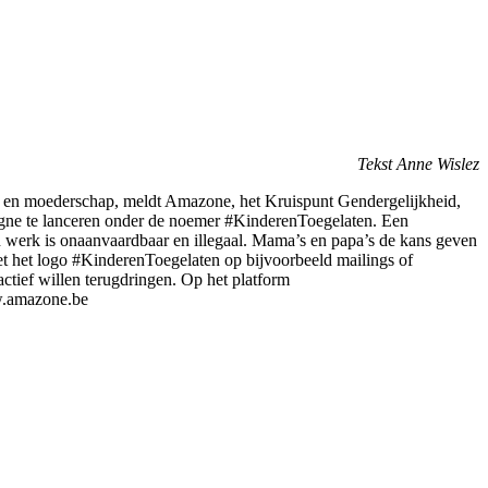
Tekst Anne Wislez
p en moederschap, meldt Amazone, het Kruispunt Gendergelijkheid,
pagne te lanceren onder de noemer #KinderenToegelaten. Een
 werk is onaanvaardbaar en illegaal. Mama’s en papa’s de kans geven
et het logo #KinderenToegelaten op bijvoorbeeld mailings of
ctief willen terugdringen. Op het platform
ww.amazone.be