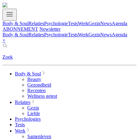
Body & Soul
Relaties
Psychologie
Tests
Werk
Gezin
News
Agenda
ABONNEMENT
Newsletter
Body & Soul
Relaties
Psychologie
Tests
Werk
Gezin
News
Agenda
×
Zoek
Body & Soul
Beauty
Gezondheid
Recepten
Wellness getest
Relaties
Gezin
Liefde
Psychologies
Tests
Werk
Samenleven