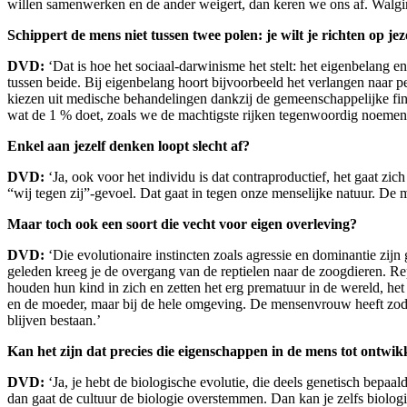
willen samenwerken en de ander weigert, dan keren we ons af. Walgi
Schippert de mens niet tussen twee polen: je wilt je richten op je
DVD:
‘Dat is hoe het sociaal-darwinisme het stelt: het eigenbelang e
tussen beide. Bij eigenbelang hoort bijvoorbeeld het verlangen naar 
kiezen uit medische behandelingen dankzij de gemeenschappelijke fi
wat de 1 % doet, zoals we de machtigste rijken tegenwoordig noemen
Enkel aan jezelf denken loopt slecht af?
DVD:
‘Ja, ook voor het individu is dat contraproductief, het gaat zich
“wij tegen zij”-gevoel. Dat gaat in tegen onze menselijke natuur. De 
Maar toch ook een soort die vecht voor eigen overleving?
DVD:
‘Die evolutionaire instincten zoals agressie en dominantie zijn
geleden kreeg je de overgang van de reptielen naar de zoogdieren. R
houden hun kind in zich en zetten het erg prematuur in de wereld, he
en de moeder, maar bij de hele omgeving. De mensenvrouw heeft zodra 
blijven bestaan.’
Kan het zijn dat precies die eigenschappen in de mens tot ontwi
DVD:
‘Ja, je hebt de biologische evolutie, die deels genetisch bepaald
dan gaat de cultuur de biologie overstemmen. Dan kan je zelfs biologi