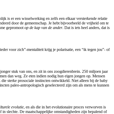
ijk is er een wisselwerking en zelfs een elkaar versterkende relatie
andeerd door de gemeenschap. Je hebt bijvoorbeeld de vrijheid om te
lisme gepromoot
op de kap van de ander
. Dat is iets heel anders, dat is
der voor zich”-mentaliteit krijg je polarisatie, een “ik tegen jou”- of
jonger stuk van ons, en zit in ons zoogdierenbrein. 250 miljoen jaar
wemmen dan weg. Ze eten indien nodig hun eigen jongen op. Mensen
ie sterke prosociale instincten ontwikkeld. Niet alleen bij de baby
incten paleo-antropologisch geselecteerd zijn om als mens te kunnen
turele evolutie
, en als die in het evolutionaire proces verworven is
 of in slechte. De maatschappelijke omstandigheden zijn bepalend of