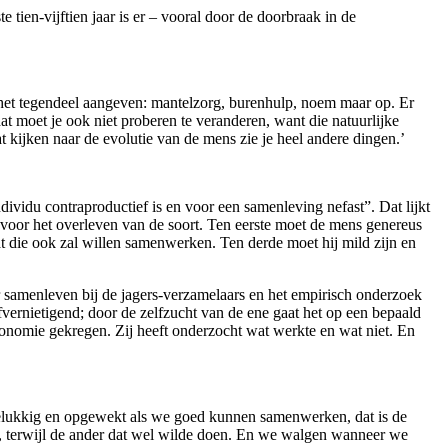
e tien-vijftien jaar is er – vooral door de doorbraak in de
e het tegendeel aangeven: mantelzorg, burenhulp, noem maar op. Er
t moet je ook niet proberen te veranderen, want die natuurlijke
at kijken naar de evolutie van de mens zie je heel andere dingen.’
idu contraproductief is en voor een samenleving nefast”. Dat lijkt
jn voor het overleven van de soort. Ten eerste moet de mens genereus
at die ook zal willen samenwerken. Ten derde moet hij mild zijn en
r samenleven bij de jagers-verzamelaars en het empirisch onderzoek
fvernietigend; door de zelfzucht van de ene gaat het op een bepaald
conomie gekregen. Zij heeft onderzocht wat werkte en wat niet. En
 gelukkig en opgewekt als we goed kunnen samenwerken, dat is de
, terwijl de ander dat wel wilde doen. En we walgen wanneer we