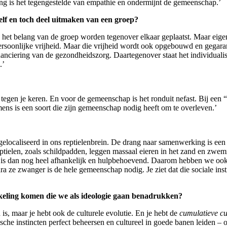
ng is het tegengestelde van empathie en ondermijnt de gemeenschap.’
zelf en toch deel uitmaken van een groep?
n het belang van de groep worden tegenover elkaar geplaatst. Maar eigenl
persoonlijke vrijheid. Maar die vrijheid wordt ook opgebouwd en gegar
nanciering van de gezondheidszorg. Daartegenover staat het individua
.’
 tegen je keren. En voor de gemeenschap is het ronduit nefast. Bij een “ie
mens is een soort die zijn gemeenschap nodig heeft om te overleven.’
 gelocaliseerd in ons reptielenbrein. De drang naar samenwerking is een 
eptielen, zoals schildpadden, leggen massaal eieren in het zand en z
t is dan nog heel afhankelijk en hulpbehoevend. Daarom hebben we ook d
ze zwanger is de hele gemeenschap nodig. Je ziet dat die sociale inst
kkeling komen die we als ideologie gaan benadrukken?
 is, maar je hebt ook de culturele evolutie. En je hebt de
cumulatieve cul
sche instincten perfect beheersen en cultureel in goede banen leiden –