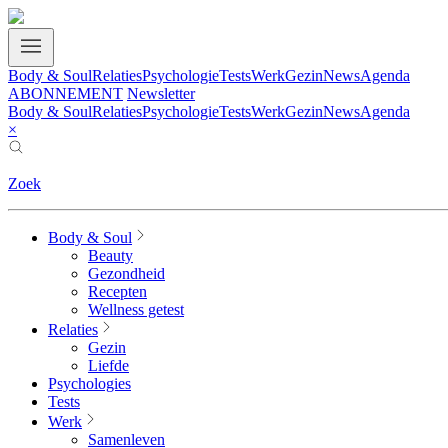
Body & Soul
Relaties
Psychologie
Tests
Werk
Gezin
News
Agenda
ABONNEMENT
Newsletter
Body & Soul
Relaties
Psychologie
Tests
Werk
Gezin
News
Agenda
×
Zoek
Body & Soul
Beauty
Gezondheid
Recepten
Wellness getest
Relaties
Gezin
Liefde
Psychologies
Tests
Werk
Samenleven