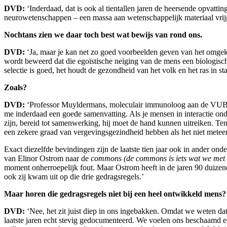
DVD:
‘Inderdaad, dat is ook al tientallen jaren de heersende opvatting
neurowetenschappen – een massa aan wetenschappelijk materiaal vrijg
Nochtans zien we daar toch best wat bewijs van rond ons.
DVD:
‘Ja, maar je kan net zo goed voorbeelden geven van het omgekee
wordt beweerd dat die egoïstische neiging van de mens een biologische
selectie is goed, het houdt de gezondheid van het volk en het ras in st
Zoals?
DVD:
‘Professor Muyldermans, moleculair immunoloog aan de VUB, ste
me inderdaad een goede samenvatting. Als je mensen in interactie onder
zijn, bereid tot samenwerking, hij moet de hand kunnen uitreiken. Te
een zekere graad van vergevingsgezindheid hebben als het niet meteen 
Exact diezelfde bevindingen zijn de laatste tien jaar ook in ander 
van Elinor Ostrom naar de
commons
(de commons is iets wat we met
moment onherroepelijk fout. Maar Ostrom heeft in de jaren 90 duize
ook zij kwam uit op die drie gedragsregels.’
Maar horen die gedragsregels niet bij een heel ontwikkeld mens?
DVD:
‘Nee, het zit juist diep in ons ingebakken. Omdat we weten da
laatste jaren echt stevig gedocumenteerd. We voelen ons beschaamd 