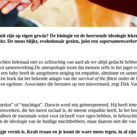
uit zijn op eigen gewin? De biologie en de heersende ideologie leken 
t. De mens blijkt, evolutionair gezien, juist een
supersamenwerker
chien helemaal niet zo zelfzuchtig van aard als we altijd gedacht hebbe
 tot samenwerking.De antropologie toont dat mensen zelfs in het jager-
ok een baby heeft de aangeboren neiging tot empathie, altruïsme en sam
Een boek dat het bekende adagio van
the survival of the fittest
onder de l
sie en egoïsme. Associaties die berusten op een misverstand, zegt Dirk 
terkst” of “machtigst”. Darwin werd mis geïnterpreteerd. Hij heeft lett
nwerken, die het meest sociaal is, de meeste empathie heeft. In het be
alleen de maximale winst voor zichzelf voor ogen hebben, in hebzuchti
. En de ideologie van de huidige machthebbers, maar daarom niet die va
vernis is. Krab eraan en je komt de ware mens tegen, in al zijn 