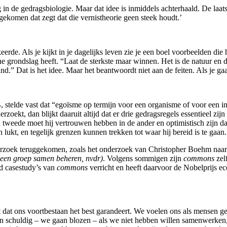
 in de gedragsbiologie. Maar dat idee is inmiddels achterhaald. De laatst
ekomen dat zegt dat die vernistheorie geen steek houdt.’
rde. Als je kijkt in je dagelijks leven zie je een boel voorbeelden di
 grondslag heeft. “Laat de sterkste maar winnen. Het is de natuur en da
and.” Dat is het idee. Maar het beantwoordt niet aan de feiten. Als je ga
lde vast dat “egoïsme op termijn voor een organisme of voor een indiv
zoekt, dan blijkt daaruit altijd dat er drie gedragsregels essentieel zi
n tweede moet hij vertrouwen hebben in de ander en optimistisch zijn d
lukt, en tegelijk grenzen kunnen trekken tot waar hij bereid is te gaan.
onderzoek teruggekomen, zoals het onderzoek van Christopher Boehm naa
 een groep samen beheren, nvdr)
. Volgens sommigen zijn
commons
zel
nd casestudy’s van
commons
verricht en heeft daarvoor de Nobelprijs e
t dat ons voortbestaan het best garandeert. We voelen ons als mensen
en schuldig – we gaan blozen – als we niet hebben willen samenwerken