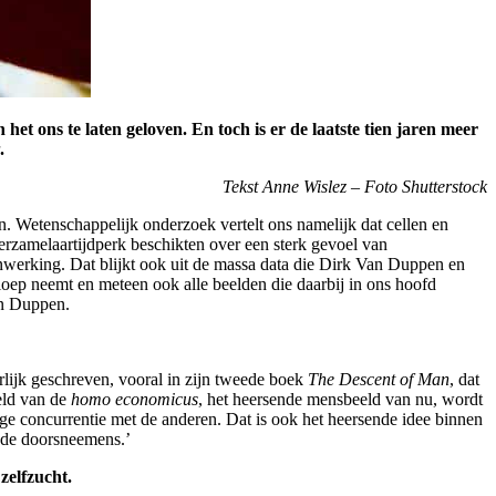
het ons te laten geloven. En toch is er de laatste tien jaren meer
.
Tekst Anne Wislez – Foto Shutterstock
n. Wetenschappelijk onderzoek vertelt ons namelijk dat cellen en
verzamelaartijdperk beschikten over een sterk gevoel van
enwerking. Dat blijkt ook uit de massa data die Dirk Van Duppen en
oep neemt en meteen ook alle beelden die daarbij in ons hoofd
Van Duppen.
erlijk geschreven, vooral in zijn tweede boek
The Descent of Man
, dat
eld van de
homo economicus
, het heersende mensbeeld van nu, wordt
ge concurrentie met de anderen. Dat is ook het heersende idee binnen
n de doorsneemens.’
zelfzucht.