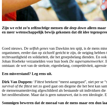
Zijn we echt zo’n zelfzuchtige mensen die
deep down
alleen maar 
en meer wetenschappelijk bewijs gekomen dat dit idee tegenspreek
Goed nieuws. De
selfish genes
van Dawkins ten spijt, is de mens miss
organismen, eerder dan op zichzelf gericht te zijn, de neiging hebben
rechtvaardigheid en solidariteit, die het groepsbelang dienden. En o
Johan Hoebeke verzamelden voor hun boek
De supersamenwerker
. 
ontstaan: de wet van de sterkste, eigenbelang, competitiviteit, agres
Een misverstand? Leg eens uit.
Dirk Van Duppen:
‘
Fittest
betekent “meest aangepast”, niet per se “s
survival of the fittest
net zo goed gaat om diegene die het best kan same
de mensensamenleving afgeschilderd als bestaande uit individuen die 
het neoliberalisme. Maar dat is geen natuurwet, dat is een ideologie
Sommigen beweren dat de moraal van de mens maar een dun laagje 