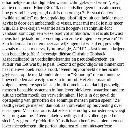
erbarmelijke omstandigheden waarin zalm gekweekt wordt’, zegt
alerte consument Eline (36). ‘Ik eet sindsdien geen hap zalm meer,
hoe gezond het zogezegd ook is qua omega 3. Er staat dan wel
“wilde zalmfilet” op de verpakking, alsof hij zo uit een helder meer
gevist is door een ambachtelijke visser, maar mij maak je niks meer
wijs. Die kwekerijen waar de zalm hoogstwaarschijnlijk écht
vandaan komt zijn een vieze boel vol antibiotica.’ Het is als bewust
mens toch je taak om je voeding van zulke dingen te vrijwaren? ‘Er
zijn inderdaad meer en meer aanwijzingen dat wie al erg gevoelig is
– zoals mensen met cvs, fybromyalgie, ADHD – last kunnen krijgen
van bepaalde giffen’, bevestigt diëtiste Christine Tobback,
gespecialiseerd in voedselintoleranties en pseudoallergieën, en
auteur van Eet wat bij je past, Gezond of gezondigd? en binnenkort
haar nieuwe boek Focus Food. ‘Neem bijvoorbeeld de herbicide
glyfosaat, op de markt onder de naam “Roundup” die in minieme
hoeveelheden aanwezig zou zijn in brood. Het ziet ernaar uit –
volgens meerdere specialisten in dit domein – dat dat bij gevoelige
mensen bepaalde systemen in hun lever blokkeert, waardoor andere
giftige stoffen moeilijker verwerkt raken. Het is in dat geval de
opstapeling van gifstoffen die sommige mensen parten speelt.’ Ze
raadt gevoelige mensen dan ook aan om vaker op biovoeding over
te stappen. Maar daarom is dat zeker niet nodig voor iedereen, voegt
ze er nog aan toe. ‘Geen enkele voedingsstof is volledig goed of
slecht’, zegt ook Apfeldorfer. ‘Ons lichaam heeft twee nieren en een
lever meegekregen, die perfect uitgerust zijn om niet-perfecte