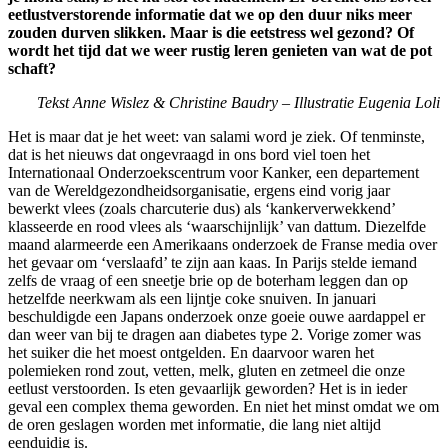
eetlustverstorende informatie dat we op den duur niks meer
zouden durven slikken. Maar is die eetstress wel gezond? Of
wordt het tijd dat we weer rustig leren genieten van wat de pot
schaft?
Tekst Anne Wislez & Christine Baudry – Illustratie Eugenia Loli
Het is maar dat je het weet: van salami word je ziek. Of tenminste,
dat is het nieuws dat ongevraagd in ons bord viel toen het
Internationaal Onderzoekscentrum voor Kanker, een departement
van de Wereldgezondheidsorganisatie, ergens eind vorig jaar
bewerkt vlees (zoals charcuterie dus) als ‘kankerverwekkend’
klasseerde en rood vlees als ‘waarschijnlijk’ van dattum. Diezelfde
maand alarmeerde een Amerikaans onderzoek de Franse media over
het gevaar om ‘verslaafd’ te zijn aan kaas. In Parijs stelde iemand
zelfs de vraag of een sneetje brie op de boterham leggen dan op
hetzelfde neerkwam als een lijntje coke snuiven. In januari
beschuldigde een Japans onderzoek onze goeie ouwe aardappel er
dan weer van bij te dragen aan diabetes type 2. Vorige zomer was
het suiker die het moest ontgelden. En daarvoor waren het
polemieken rond zout, vetten, melk, gluten en zetmeel die onze
eetlust verstoorden. Is eten gevaarlijk geworden? Het is in ieder
geval een complex thema geworden. En niet het minst omdat we om
de oren geslagen worden met informatie, die lang niet altijd
eenduidig is.