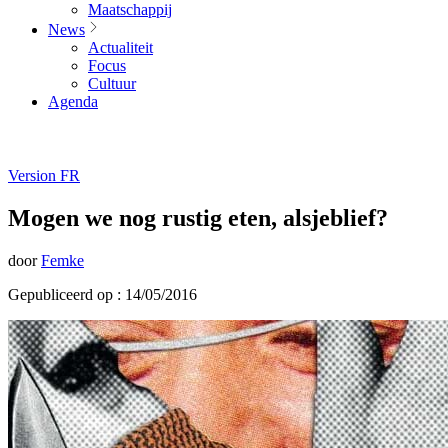
Maatschappij
News
Actualiteit
Focus
Cultuur
Agenda
Version FR
Mogen we nog rustig eten, alsjeblief?
door
Femke
Gepubliceerd op : 14/05/2016