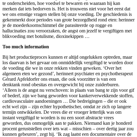
te onderscheiden, hoe voedsel te bewaren en waaraan hij kan
merken dat iets bedorven is. Het is trouwens niet voor het eerst dat
we ons ernstige vragen stellen bij onze voeding. De geschiedenis is
gekenmerkt door periodes van grote bezorgdheid rond eten: herinner
je de moederkoornschimmel die parasiteerde op rogge en
hallucinaties zou veroorzaken, de angst om jezelf te vergiftigen met
blikvoeding met botulisme, dioxinekippen …
Too much information
Bij het productieproces kunnen er altijd ongelukken optreden, maar
los daarvan is het gevaar om onmiddellijk vergiftigd te worden door
de voeding die we in onze rekken vinden geweken. ‘Over het
algemeen eten we gezond’, herinnert psychiater en psychotherapeut
Gérard Apfeldorfer ons eraan, die ook voorzitter is van een
denktank rond obesitas en overgewicht bij onze zuiderburen.
‘Alleen is de angst nu verschoven: in plaats van bang te zijn voor gif
of bederf, zijn we bang geworden voor kankerverwekkende stoffen,
cardiovasculaire aandoeningen … Die bedreigingen – die er ook
echt wel zijn – zijn echter hypothetischer, omdat ze zich op langere
termijn ontwikkelen. De vrees die er vroeger letterlijk was om
instant vergiftigd te worden is nu een soort abstracte vrees
geworden, dus onmogelijk aan te pakken. Niemand kan je honderd
procent geruststellen over iets wat – misschien – over dertig jaar zou
kunnen gebeuren’, zegt hij. ‘Ik zag laatst een documentaire over de