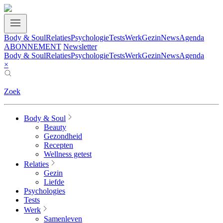
Body & Soul
Relaties
Psychologie
Tests
Werk
Gezin
News
Agenda
ABONNEMENT
Newsletter
Body & Soul
Relaties
Psychologie
Tests
Werk
Gezin
News
Agenda
×
Zoek
Body & Soul
Beauty
Gezondheid
Recepten
Wellness getest
Relaties
Gezin
Liefde
Psychologies
Tests
Werk
Samenleven