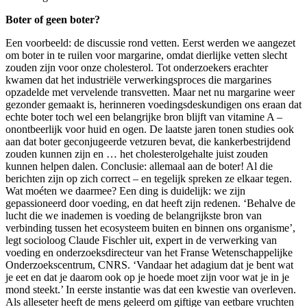
Boter of geen boter?
Een voorbeeld: de discussie rond vetten. Eerst werden we aangezet
om boter in te ruilen voor margarine, omdat dierlijke vetten slecht
zouden zijn voor onze cholesterol. Tot onderzoekers erachter
kwamen dat het industriële verwerkingsproces die margarines
opzadelde met vervelende transvetten. Maar net nu margarine weer
gezonder gemaakt is, herinneren voedingsdeskundigen ons eraan dat
echte boter toch wel een belangrijke bron blijft van vitamine A –
onontbeerlijk voor huid en ogen. De laatste jaren tonen studies ook
aan dat boter geconjugeerde vetzuren bevat, die kankerbestrijdend
zouden kunnen zijn en … het cholesterolgehalte juist zouden
kunnen helpen dalen. Conclusie: allemaal aan de boter! Al die
berichten zijn op zich correct – en tegelijk spreken ze elkaar tegen.
Wat moéten we daarmee? Een ding is duidelijk: we zijn
gepassioneerd door voeding, en dat heeft zijn redenen. ‘Behalve de
lucht die we inademen is voeding de belangrijkste bron van
verbinding tussen het ecosysteem buiten en binnen ons organisme’,
legt socioloog Claude Fischler uit, expert in de verwerking van
voeding en onderzoeksdirecteur van het Franse Wetenschappelijke
Onderzoekscentrum, CNRS. ‘Vandaar het adagium dat je bent wat
je eet en dat je daarom ook op je hoede moet zijn voor wat je in je
mond steekt.’ In eerste instantie was dat een kwestie van overleven.
Als alles­eter heeft de mens geleerd om giftige van eetbare vruchten