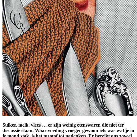
Suiker, melk, vlees … er zijn weinig etenswaren die niet ter
discussie staan. Waar voeding vroeger gewoon iets was wat je in
je mond stak, is het nu stof tot nadenken. Er bereikt ons zoveel