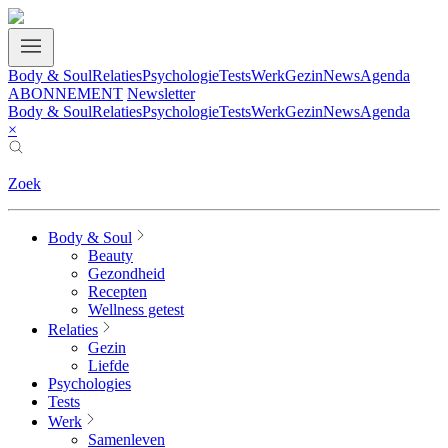
Body & Soul
Relaties
Psychologie
Tests
Werk
Gezin
News
Agenda
ABONNEMENT
Newsletter
Body & Soul
Relaties
Psychologie
Tests
Werk
Gezin
News
Agenda
×
Zoek
Body & Soul
Beauty
Gezondheid
Recepten
Wellness getest
Relaties
Gezin
Liefde
Psychologies
Tests
Werk
Samenleven