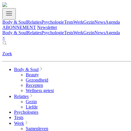
Body & Soul
Relaties
Psychologie
Tests
Werk
Gezin
News
Agenda
ABONNEMENT
Newsletter
Body & Soul
Relaties
Psychologie
Tests
Werk
Gezin
News
Agenda
×
Zoek
Body & Soul
Beauty
Gezondheid
Recepten
Wellness getest
Relaties
Gezin
Liefde
Psychologies
Tests
Werk
Samenleven