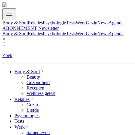
Body & Soul
Relaties
Psychologie
Tests
Werk
Gezin
News
Agenda
ABONNEMENT
Newsletter
Body & Soul
Relaties
Psychologie
Tests
Werk
Gezin
News
Agenda
×
Zoek
Body & Soul
Beauty
Gezondheid
Recepten
Wellness getest
Relaties
Gezin
Liefde
Psychologies
Tests
Werk
Samenleven