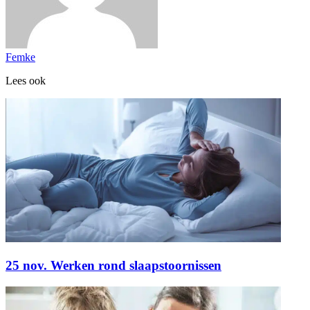
Femke
Lees ook
25 nov. Werken rond slaapstoornissen