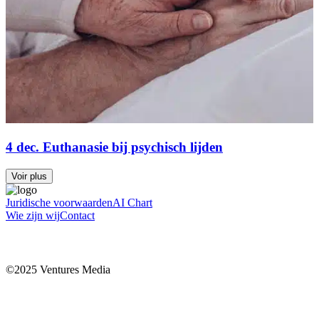
4 dec. Euthanasie bij psychisch lijden
Voir plus
Juridische voorwaarden
AI Chart
Wie zijn wij
Contact
©2025 Ventures Media