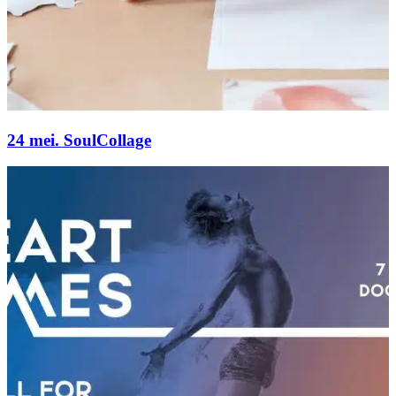
24 mei. SoulCollage