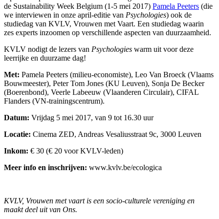
de Sustainability Week Belgium (1-5 mei 2017)
Pamela Peeters
(die
we interviewen in onze april-editie van
Psychologies
) ook de
studiedag van KVLV, Vrouwen met Vaart. Een studiedag waarin
zes experts inzoomen op verschillende aspecten van duurzaamheid.
KVLV nodigt de lezers van
Psychologies
warm uit voor deze
leerrijke en duurzame dag!
Met:
Pamela Peeters (milieu-economiste), Leo Van Broeck (Vlaams
Bouwmeester), Peter Tom Jones (KU Leuven), Sonja De Becker
(Boerenbond), Veerle Labeeuw (Vlaanderen Circulair), CIFAL
Flanders (VN-trainingscentrum).
Datum:
Vrijdag 5 mei 2017, van 9 tot 16.30 uur
Locatie:
Cinema ZED, Andreas Vesaliusstraat 9c, 3000 Leuven
Inkom:
€ 30 (€ 20 voor KVLV-leden)
Meer info en inschrijven:
www.kvlv.be/ecologica
KVLV, Vrouwen met vaart is een socio-culturele vereniging en
maakt deel uit van Ons.