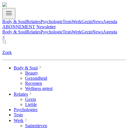
Body & Soul
Relaties
Psychologie
Tests
Werk
Gezin
News
Agenda
ABONNEMENT
Newsletter
Body & Soul
Relaties
Psychologie
Tests
Werk
Gezin
News
Agenda
×
Zoek
Body & Soul
Beauty
Gezondheid
Recepten
Wellness getest
Relaties
Gezin
Liefde
Psychologies
Tests
Werk
Samenleven