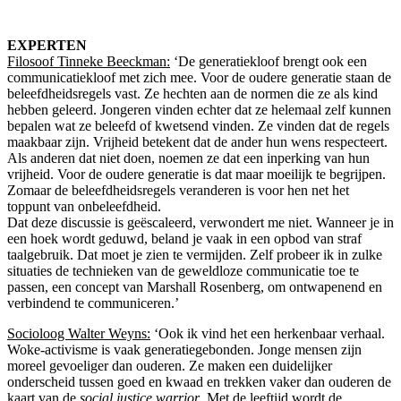
EXPERTEN
Filosoof Tinneke Beeckman:
‘De generatiekloof brengt ook een
communicatiekloof met zich mee. Voor de oudere generatie staan de
beleefdheidsregels vast. Ze hechten aan de normen die ze als kind
hebben geleerd. Jongeren vinden echter dat ze helemaal zelf kunnen
bepalen wat ze beleefd of kwetsend vinden. Ze vinden dat de regels
maakbaar zijn. Vrijheid betekent dat de ander hun wens respecteert.
Als anderen dat niet doen, noemen ze dat een inperking van hun
vrijheid. Voor de oudere generatie is dat maar moeilijk te begrijpen.
Zomaar de beleefdheidsregels veranderen is voor hen net het
toppunt van onbeleefdheid.
Dat deze discussie is geëscaleerd, verwondert me niet. Wanneer je in
een hoek wordt geduwd, beland je vaak in een opbod van straf
taalgebruik. Dat moet je zien te vermijden. Zelf probeer ik in zulke
situaties de technieken van de geweldloze communicatie toe te
passen, een concept van Marshall Rosenberg, om ontwapenend en
verbindend te communiceren.’
Socioloog Walter Weyns:
‘Ook ik vind het een herkenbaar verhaal.
Woke-activisme is vaak generatiegebonden. Jonge mensen zijn
moreel gevoeliger dan ouderen. Ze maken een duidelijker
onderscheid tussen goed en kwaad en trekken vaker dan ouderen de
kaart van de
social justice warrior
. Met de leeftijd wordt de