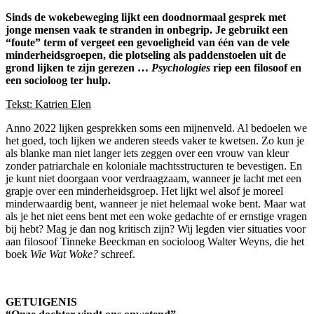
Sinds de wokebeweging lijkt een doodnormaal gesprek met
jonge mensen vaak te stranden in onbegrip. Je gebruikt een
“foute” term of vergeet een gevoeligheid van één van de vele
minderheidsgroepen, die plotseling als paddenstoelen uit de
grond lijken te zijn gerezen …
Psychologies
riep een filosoof en
een socioloog ter hulp.
Tekst: Katrien Elen
Anno 2022 lijken gesprekken soms een mijnenveld. Al bedoelen we
het goed, toch lijken we anderen steeds vaker te kwetsen. Zo kun je
als blanke man niet langer iets zeggen over een vrouw van kleur
zonder patriarchale en koloniale machtsstructuren te bevestigen. En
je kunt niet doorgaan voor verdraagzaam, wanneer je lacht met een
grapje over een minderheidsgroep. Het lijkt wel alsof je moreel
minderwaardig bent, wanneer je niet helemaal woke bent. Maar wat
als je het niet eens bent met een woke gedachte of er ernstige vragen
bij hebt? Mag je dan nog kritisch zijn? Wij legden vier situaties voor
aan filosoof Tinneke Beeckman en socioloog Walter Weyns, die het
boek
Wie Wat Woke?
schreef.
GETUIGENIS