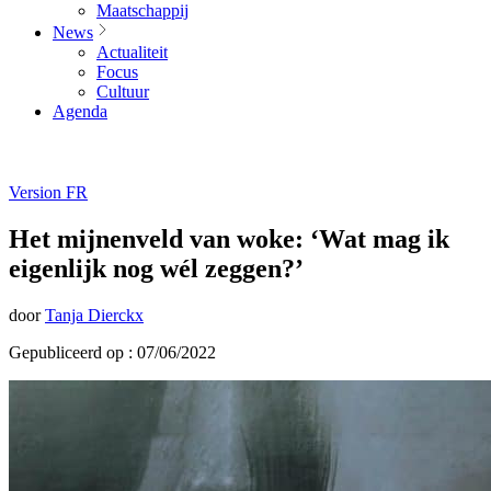
Maatschappij
News
Actualiteit
Focus
Cultuur
Agenda
Version FR
Het mijnenveld van woke: ‘Wat mag ik
eigenlijk nog wél zeggen?’
door
Tanja Dierckx
Gepubliceerd op : 07/06/2022