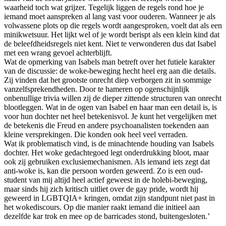
waarheid toch wat grijzer. Tegelijk liggen de regels rond hoe je
iemand moet aanspreken al lang vast voor ouderen. Wanneer je als
volwassene plots op die regels wordt aangesproken, voelt dat als een
minikwetsuur. Het lijkt wel of je wordt berispt als een klein kind dat
de beleefdheidsregels niet kent. Niet te verwonderen dus dat Isabel
met een wrang gevoel achterblijft.
Wat de opmerking van Isabels man betreft over het futiele karakter
van de discussie: de woke-beweging hecht heel erg aan die details.
Zij vinden dat het grootste onrecht diep verborgen zit in sommige
vanzelfsprekendheden. Door te hameren op ogenschijnlijk
onbenullige trivia willen zij de dieper zittende structuren van onrecht
blootleggen. Wat in de ogen van Isabel en haar man een detail is, is
voor hun dochter net heel betekenisvol. Je kunt het vergelijken met
de betekenis die Freud en andere psychoanalisten toekenden aan
kleine versprekingen. Die konden ook heel veel verraden.
Wat ik problematisch vind, is de minachtende houding van Isabels
dochter. Het woke gedachtegoed legt onderdrukking bloot, maar
ook zij gebruiken exclusiemechanismen. Als iemand iets zegt dat
anti-woke is, kan die persoon worden geweerd. Zo is een oud-
student van mij altijd heel actief geweest in de holebi-beweging,
maar sinds hij zich kritisch uitliet over de gay pride, wordt hij
geweerd in LGBTQIA+ kringen, omdat zijn standpunt niet past in
het wokediscours. Op die manier raakt iemand die initieel aan
dezelfde kar trok en mee op de barricades stond, buitengesloten.’