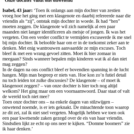
“Onze dochter vindt ons onwetend”
Isabel, 43 jaar:
‘Toen ik onlangs aan mijn dochter van zestien
vroeg hoe het ging met een klasgenote en daarbij refereerde naar die
vriendin als “zij”, ontstak mijn dochter in woede. Ik had “hen”
moeten zeggen. De klasgenote wil zich namelijk al een paar
maanden niet langer identificeren als meisje of jongen. Ik was het
vergeten. Om een verder conflict te vermijden excuseerde ik me snel
bij mijn dochter. Ik beloofde haar om er in de toekomst zeker aan te
denken. Met enig wantrouwen aanvaardde ze mijn excuses. Toch
bleef ik met een wrang gevoel zitten. Moet ik hier zomaar in
meegaan? Sinds wanneer bepalen mijn kinderen wat ik al dan niet
mag zeggen?
In de dagen na ons conflict bleef er bovendien spanning in de lucht
hangen. Mijn man begreep er niets van. Hoe kon zo’n futiel detail
nu toch leiden tot zulke discussies? De klasgenote – of moet ik
klasgenoot zeggen? – van onze dochter is hier toch nog altijd
welkom? Het ging maar om een voornaamwoord. Daar staat of valt
de wereld toch niet mee?
Toen onze dochter ons – na enkele dagen van stilzwijgen –
onwetend noemde, is er iets geknakt. De minachtende toon waarop
ze dit zei, zal ik niet snel vergeten. Mogelijk hebben we toen ook
een paar kwetsende zaken gezegd over de eis van haar vriendin.
Sindsdien lijkt ze echt op ons neer te kijken. “Domme boomers” zie
ik haar denken.’