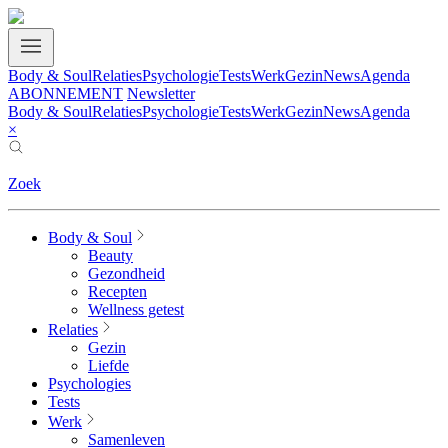
Body & Soul
Relaties
Psychologie
Tests
Werk
Gezin
News
Agenda
ABONNEMENT
Newsletter
Body & Soul
Relaties
Psychologie
Tests
Werk
Gezin
News
Agenda
×
Zoek
Body & Soul
Beauty
Gezondheid
Recepten
Wellness getest
Relaties
Gezin
Liefde
Psychologies
Tests
Werk
Samenleven