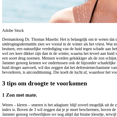
Adobe Stock
Dermatoloog Dr. Thomas Maselis: Het is belangrijk om te weten dat de
uitdrogingsdermatitis zien we vooral in de winter als het vriest. Wat m
bruinen, een natuurlijke verdediging van de huid tegen schade aan h
wel zes keer dikker zijn dan in de winter, waarna het teveel aan huid 
een soort drug noemen. Mensen worden gelukkiger als de zon schijnt. Al
Jammer genoeg kennen we ondertussen ook de bijzonder schadelijke eff
huid droger aanvoelt, wil dus zeggen dat het defensiemechanisme van d
bevorderen, is airconditioning. Die koelt de lucht af, waardoor het v
3 tips om droogte te voorkomen
1 Zon met mate.
Weren – kleren – smeren is het adagium: blijf zoveel mogelijk uit 
index is. Boven de 3 wil zeggen dat je je moet beschermen, boven de
Jammer genoeg verheerlijken we nog altijd dat bruine kleurtje, terwijl