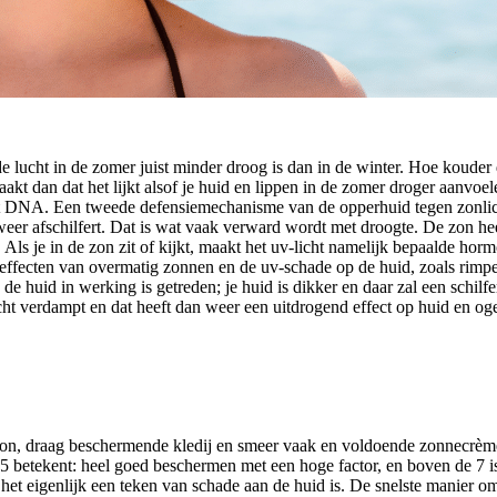
 lucht in de zomer juist minder droog is dan in de winter. Hoe kouder 
aakt dan dat het lijkt alsof je huid en lippen in de zomer droger aanvoel
et DNA. Een tweede defensiemechanisme van de opperhuid tegen zonlicht
weer afschilfert. Dat is wat vaak verward wordt met droogte. De zon hee
s je in de zon zit of kijkt, maakt het uv-licht namelijk bepaalde hormon
ecten van overmatig zonnen en de uv-schade op de huid, zoals rimpels 
e huid in werking is getreden; je huid is dikker en daar zal een schil
ocht verdampt en dat heeft dan weer een uitdrogend effect op huid en og
de zon, draag beschermende kledij en smeer vaak en voldoende zonnecrè
 5 betekent: heel goed beschermen met een hoge factor, en boven de 7 i
 het eigenlijk een teken van schade aan de huid is. De snelste manier om 