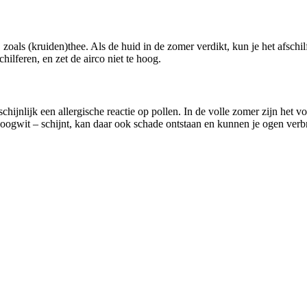
oals (kruiden)thee. Als de huid in de zomer verdikt, kun je het afschi
ilferen, en zet de airco niet te hoog.
chijnlijk een allergische reactie op pollen. In de volle zomer zijn het v
 het oogwit – schijnt, kan daar ook schade ontstaan en kunnen je ogen 