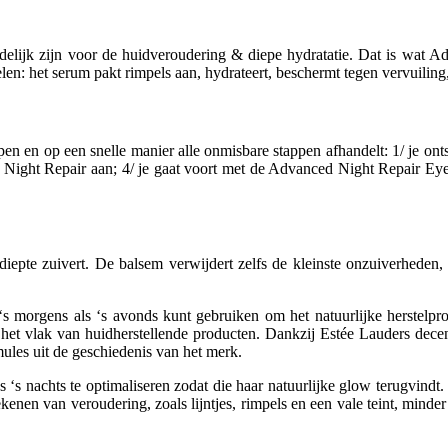
oordelijk zijn voor de huidveroudering & diepe hydratatie. Dat is wat
elen: het serum pakt rimpels aan, hydrateert, beschermt tegen vervuiling,
appen en op een snelle manier alle onmisbare stappen afhandelt: 1/ je 
d Night Repair aan; 4/ je gaat voort met de Advanced Night Repair Eye 
epte zuivert. De balsem verwijdert zelfs de kleinste onzuiverheden, h
s morgens als ‘s avonds kunt gebruiken om het natuurlijke herstelpr
 het vlak van huidherstellende producten. Dankzij Estée Lauders dec
ules uit de geschiedenis van het merk.
 ‘s nachts te optimaliseren zodat die haar natuurlijke glow terugvindt.
en van veroudering, zoals lijntjes, rimpels en een vale teint, minder sn