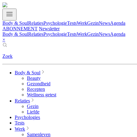
Body & Soul
Relaties
Psychologie
Tests
Werk
Gezin
News
Agenda
ABONNEMENT
Newsletter
Body & Soul
Relaties
Psychologie
Tests
Werk
Gezin
News
Agenda
×
Zoek
Body & Soul
Beauty
Gezondheid
Recepten
Wellness getest
Relaties
Gezin
Liefde
Psychologies
Tests
Werk
Samenleven