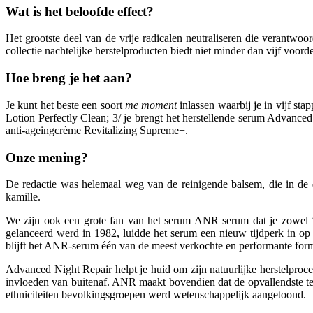
Wat is het beloofde effect?
Het grootste deel van de vrije radicalen neutraliseren die verantw
collectie nachtelijke herstelproducten biedt niet minder dan vijf voord
Hoe breng je het aan?
Je kunt het beste een soort
me moment
inlassen waarbij je in vijf st
Lotion Perfectly Clean; 3/ je brengt het herstellende serum Advance
anti-ageingcrème Revitalizing Supreme+.
Onze mening?
De redactie was helemaal weg van de reinigende balsem, die in de di
kamille.
We zijn ook een grote fan van het serum ANR serum dat je zowel ‘
gelanceerd werd in 1982, luidde het serum een nieuw tijdperk in op
blijft het ANR-serum één van de meest verkochte en performante form
Advanced Night Repair helpt je huid om zijn natuurlijke herstelproces
invloeden van buitenaf. ANR maakt bovendien dat de opvallendste teken
ethniciteiten bevolkingsgroepen werd wetenschappelijk aangetoond.