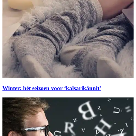
Winter: hét seizoen voor ‘kalsarikännit’