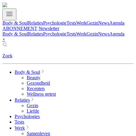
Body & Soul
Relaties
Psychologie
Tests
Werk
Gezin
News
Agenda
ABONNEMENT
Newsletter
Body & Soul
Relaties
Psychologie
Tests
Werk
Gezin
News
Agenda
×
Zoek
Body & Soul
Beauty
Gezondheid
Recepten
Wellness getest
Relaties
Gezin
Liefde
Psychologies
Tests
Werk
Samenleven