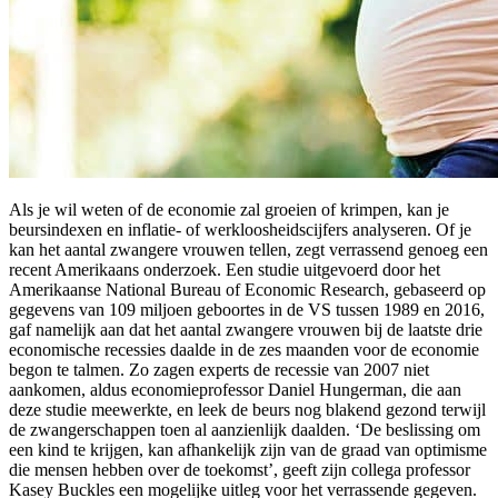
Als je wil weten of de economie zal groeien of krimpen, kan je
beursindexen en inflatie- of werkloosheidscijfers analyseren. Of je
kan het aantal zwangere vrouwen tellen, zegt verrassend genoeg een
recent Amerikaans onderzoek. Een studie uitgevoerd door het
Amerikaanse National Bureau of Economic Research, gebaseerd op
gegevens van 109 miljoen geboortes in de VS tussen 1989 en 2016,
gaf namelijk aan dat het aantal zwangere vrouwen bij de laatste drie
economische recessies daalde in de zes maanden voor de economie
begon te talmen. Zo zagen experts de recessie van 2007 niet
aankomen, aldus economieprofessor Daniel Hungerman, die aan
deze studie meewerkte, en leek de beurs nog blakend gezond terwijl
de zwangerschappen toen al aanzienlijk daalden. ‘De beslissing om
een kind te krijgen, kan afhankelijk zijn van de graad van optimisme
die mensen hebben over de toekomst’, geeft zijn collega professor
Kasey Buckles een mogelijke uitleg voor het verrassende gegeven.