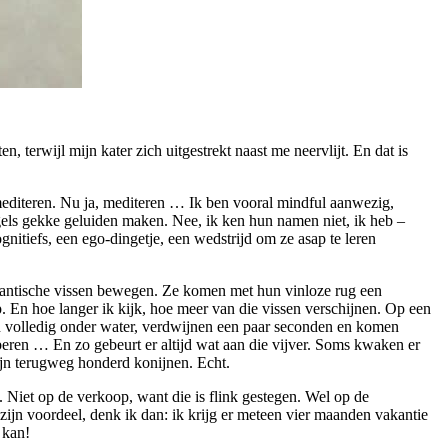
n, terwijl mijn kater zich uitgestrekt naast me neervlijt. En dat is
e mediteren. Nu ja, mediteren … Ik ben vooral mindful aanwezig,
vogels gekke geluiden maken. Nee, ik ken hun namen niet, ik heb –
nitiefs, een ego-dingetje, een wedstrijd om ze asap te leren
gigantische vissen bewegen. Ze komen met hun vinloze rug een
op. En hoe langer ik kijk, hoe meer van die vissen verschijnen. Op een
en volledig onder water, verdwijnen een paar seconden en komen
eren … En zo gebeurt er altijd wat aan die vijver. Soms kwaken er
mijn terugweg honderd konijnen. Echt.
t. Niet op de verkoop, want die is flink gestegen. Wel op de
ijn voordeel, denk ik dan: ik krijg er meteen vier maanden vakantie
 kan!