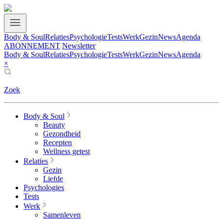
Body & Soul
Relaties
Psychologie
Tests
Werk
Gezin
News
Agenda
ABONNEMENT
Newsletter
Body & Soul
Relaties
Psychologie
Tests
Werk
Gezin
News
Agenda
×
Zoek
Body & Soul
Beauty
Gezondheid
Recepten
Wellness getest
Relaties
Gezin
Liefde
Psychologies
Tests
Werk
Samenleven