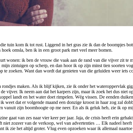
ie tuin kom ik tot rust. Liggend in het gras zie ik dan de boompjes botte
een hoek omsla, ben ik in een groot park met veel meer bomen.
buurt wonen: ik ben de vrouw die vaak aan de rand van die vijver zit t
el mijn zintuigen op scherp, en dan hoor ik op zijn minst tien soorten 
 te zoeken. Want dan wordt dat genieten van die geluiden weer iets cog
 rondjes maken. Als ik blijf kijken, zie ik onder het wateroppervlak 
 de vijver. Ik neem aan dat het karpers zijn, maar ik zoek het dus niet 
enkoppel landt en het water doet rimpelen. Wég vissen. De eenden duik
ik weet dat er volgende maand een donzige kroost in haar zog zal dobb
oorn vanuit zijn boomhoogte op me neer. En als ik geluk heb, zie ik op 
e gaat van zes naar vier keer per jaar. Jaja, de crisis heeft erin gehak
t niet zozeer van de verkoop, wel van advertenties … Elk nadeel heeft z
Want ik zie het altijd groter. Vlug even opzoeken waar ik allemaal naartoe