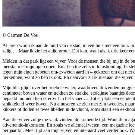
© Carmen De Vos
Al jaren woon ik aan de rand van de stad, in een huis met een tuin. In d
zalig … Maar ik zie het altijd groter. Dat kan, want als ik drie keer 
Midden in dat park ligt een vijver. Voor de mensen die bij mij in de 
meestal met mijn ogen open. En af en toe zelfs in lotushouding. Ik st
tegen mijn eigen gebeten om-te-weten aard in – gekozen om dat niet op
herkennen, want zo ben ik ook. En daarvoor zit ik niet aan die vijver.
Mijn blik glijdt over het troebele water, waarboven duizenden muggen
centimeter boven water en trekken zo strakke, stoïcijnse baantjes door
bepaald moment heb ik er vijf in het vizier … Tot er plots een eend
smikkelend weer boven. Nu amuseren ze zich met zijn tweetjes, maar 
kikkers of dollen er twee libellen in de vlucht, soms staart een eekh
Aan die vijver zul je me vaak vinden, de komende tijd. Want dit magazin
advertentie-inkomsten. En zoals we allemaal weten: een magazine leef
per jaar bij. Meer tijd aan mijn vijver, en uiteraard veel verder ook. 