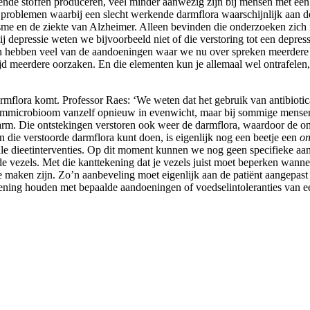
ende stoffen produceren, veel minder aanwezig zijn bij mensen met een
e problemen waarbij een slecht werkende darmflora waarschijnlijk aan d
isme en de ziekte van Alzheimer. Alleen bevinden die onderzoeken zich 
ij depressie weten we bijvoorbeeld niet of die verstoring tot een depressi
 hebben veel van de aandoeningen waar we nu over spreken meerdere c
jd meerdere oorzaken. En die elementen kun je allemaal wel ontrafelen,
rmflora komt. Professor Raes: ‘We weten dat het gebruik van antibiotica
rmmicrobioom vanzelf opnieuw in evenwicht, maar bij sommige mensen i
arm. Die ontstekingen verstoren ook weer de darmflora, waardoor de o
an die verstoorde darmflora kunt doen, is eigenlijk nog een beetje een
on
ale dieetinterventies. Op dit moment kunnen we nog geen specifieke aanb
 vezels. Met die kanttekening dat je vezels juist moet beperken wanne
 maken zijn. Zo’n aanbeveling moet eigenlijk aan de patiënt aangepast
ening houden met bepaalde aandoeningen of voedselintoleranties van ee