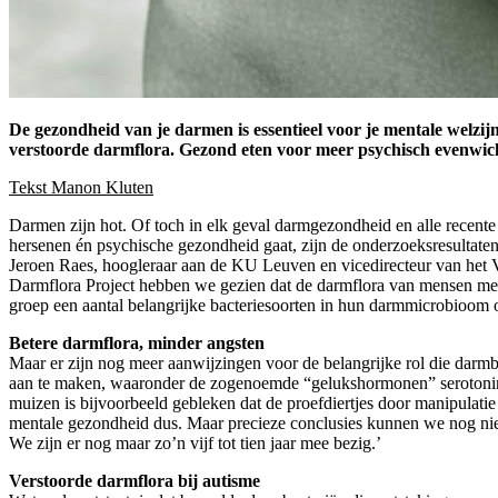
De gezondheid van je darmen is essentieel voor je mentale welzij
verstoorde darmflora. Gezond eten voor meer psychisch evenwich
Tekst Manon Kluten
Darmen zijn hot. Of toch in elk geval darmgezondheid en alle recente
hersenen én psychische gezondheid gaat, zijn de onderzoeksresultaten 
Jeroen Raes, hoogleraar aan de KU Leuven en vicedirecteur van het V
Darmflora Project hebben we gezien dat de darmflora van mensen met 
groep een aantal belangrijke bacteriesoorten in hun darmmicrobioom o
Betere darmflora, minder angsten
Maar er zijn nog meer aanwijzingen voor de belangrijke rol die darmb
aan te maken, waaronder de zogenoemde “gelukshormonen” serotonine
muizen is bijvoorbeeld gebleken dat de proefdiertjes door manipulati
mentale gezondheid dus. Maar precieze conclusies kunnen we nog nie
We zijn er nog maar zo’n vijf tot tien jaar mee bezig.’
Verstoorde darmflora bij autisme