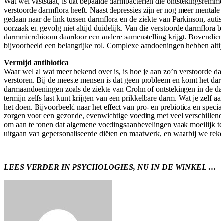
Wat wel vaststaat, is dat bepaalde darmbacteriën die ontstekingsremm
verstoorde darmflora heeft. Naast depressies zijn er nog meer mental
gedaan naar de link tussen darmflora en de ziekte van Parkinson, aut
oorzaak en gevolg niet altijd duidelijk. Van die verstoorde darmflora b
darmmicrobioom daardoor een andere samenstelling krijgt. Bovendien
bijvoorbeeld een belangrijke rol. Complexe aandoeningen hebben alti
Vermijd antibiotica
Waar wel al wat meer bekend over is, is hoe je aan zo’n verstoorde da
verstoren. Bij de meeste mensen is dat geen probleem en komt het da
darmaandoeningen zoals de ziekte van Crohn of ontstekingen in de d
termijn zelfs last kunt krijgen van een prikkelbare darm. Wat je zelf a
het doen. Bijvoorbeeld naar het effect van pro- en prebiotica en speci
zorgen voor een gezonde, evenwichtige voeding met veel verschillende
om aan te tonen dat algemene voedingsaanbevelingen vaak moeilijk te
uitgaan van gepersonaliseerde diëten en maatwerk, en waarbij we rek
LEES VERDER IN PSYCHOLOGIES, NU IN DE WINKEL …