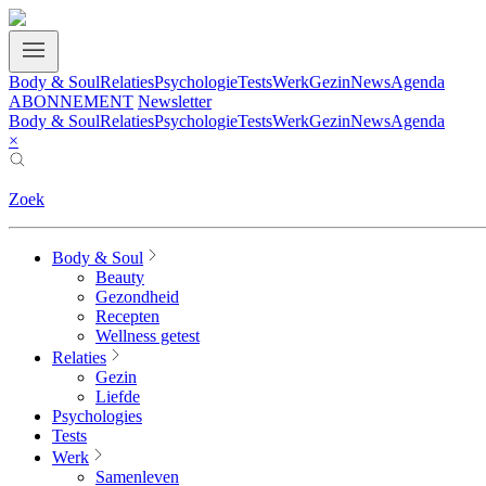
Body & Soul
Relaties
Psychologie
Tests
Werk
Gezin
News
Agenda
ABONNEMENT
Newsletter
Body & Soul
Relaties
Psychologie
Tests
Werk
Gezin
News
Agenda
×
Zoek
Body & Soul
Beauty
Gezondheid
Recepten
Wellness getest
Relaties
Gezin
Liefde
Psychologies
Tests
Werk
Samenleven