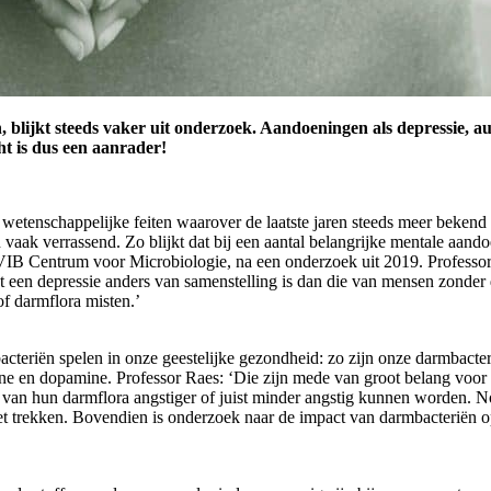
n, blijkt steeds vaker uit onderzoek. Aandoeningen als depressie,
t is dus een aanrader!
 wetenschappelijke feiten waarover de laatste jaren steeds meer bekend
vaak verrassend. Zo blijkt dat bij een aantal belangrijke mentale aand
IB Centrum voor Microbiologie, na een onderzoek uit 2019. Professor R
een depressie anders van samenstelling is dan die van mensen zonder d
f darmflora misten.’
acteriën spelen in onze geestelijke gezondheid: zo zijn onze darmbacte
 en dopamine. Professor Raes: ‘Die zijn mede van groot belang voor 
e van hun darmflora angstiger of juist minder angstig kunnen worden. N
t trekken. Bovendien is onderzoek naar de impact van darmbacteriën o