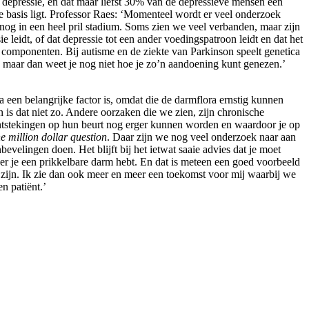
 depressie, en dat maar liefst 30% van de depressieve mensen een
e basis ligt. Professor Raes: ‘Momenteel wordt er veel onderzoek
nog in een heel pril stadium. Soms zien we veel verbanden, maar zijn
e leidt, of dat depressie tot een ander voedingspatroon leidt en dat het
omponenten. Bij autisme en de ziekte van Parkinson speelt genetica
 maar dan weet je nog niet hoe je zo’n aandoening kunt genezen.’
 een belangrijke factor is, omdat die de darmflora ernstig kunnen
s dat niet zo. Andere oorzaken die we zien, zijn chronische
ntstekingen op hun beurt nog erger kunnen worden en waardoor je op
e million dollar question
. Daar zijn we nog veel onderzoek naar aan
evelingen doen. Het blijft bij het ietwat saaie advies dat je moet
er je een prikkelbare darm hebt. En dat is meteen een goed voorbeeld
 zijn. Ik zie dan ook meer en meer een toekomst voor mij waarbij we
n patiënt.’