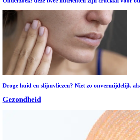
Onderzoek: deze twee nutriënten zijn cruciaal voor o
Droge huid en slijmvliezen? Niet zo onvermijdelijk als
Gezondheid