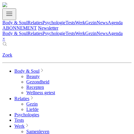
Body & Soul
Relaties
Psychologie
Tests
Werk
Gezin
News
Agenda
ABONNEMENT
Newsletter
Body & Soul
Relaties
Psychologie
Tests
Werk
Gezin
News
Agenda
×
Zoek
Body & Soul
Beauty
Gezondheid
Recepten
Wellness getest
Relaties
Gezin
Liefde
Psychologies
Tests
Werk
Samenleven