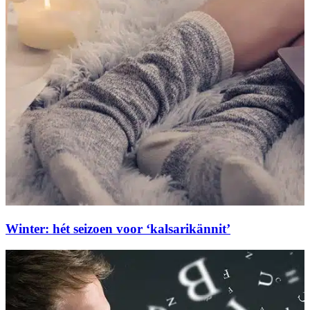
Winter: hét seizoen voor ‘kalsarikännit’