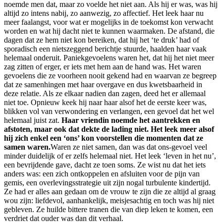
noemde men dat, maar zo voelde het niet aan. Als hij er was, was hij
altijd zo intens nabij, zo aanwezig, zo affectief. Het leek haar nu
meer faalangst, voor wat er mogelijks in de toekomst kon verwacht
worden en wat hij dacht niet te kunnen waarmaken. De afstand, die
dagen dat ze hem niet kon bereiken, dat hij het ‘te druk’ had of
sporadisch een nietszeggend berichtje stuurde, haalden haar vaak
helemaal onderuit. Paniekgevoelens waren het, dat hij het niet meer
zag zitten of erger, er iets met hem aan de hand was. Het waren
gevoelens die ze voorheen nooit gekend had en waarvan ze begreep
dat ze samenhingen met haar overgave en dus kwetsbaarheid in
deze relatie. Als ze elkaar nadien dan zagen, deed het er allemaal
niet toe. Opnieuw keek hij naar haar alsof het de eerste keer was,
blikken vol van verwondering en verlangen, een gevoel dat het wel
helemaal juist zat.
Haar vriendin noemde het aantrekken en
afstoten, maar ook dat dekte de lading niet. Het leek meer alsof
hij zich enkel een ‘ons’ kon voorstellen die momenten dat ze
samen waren.
Waren ze niet samen, dan was dat ons-gevoel veel
minder duidelijk of er zelfs helemaal niet. Het leek ‘leven in het nu’,
een bevrijdende gave, dacht ze toen soms. Ze wist nu dat het iets
anders was: een zich ontkoppelen en afsluiten voor de pijn van
gemis, een overlevingsstrategie uit zijn nogal turbulente kindertijd.
Ze had er alles aan gedaan om de vrouw te zijn die ze altijd al graag
wou zijn: liefdevol, aanhankelijk, meisjesachtig en toch was hij niet
gebleven. Ze huilde bittere tranen die van diep leken te komen, een
verdriet dat ouder was dan dit verhaal.