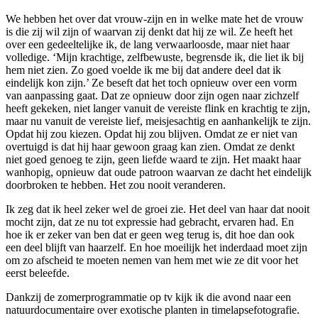
We hebben het over dat vrouw-zijn en in welke mate het de vrouw
is die zij wil zijn of waarvan zij denkt dat hij ze wil. Ze heeft het
over een gedeeltelijke ik, de lang verwaarloosde, maar niet haar
volledige. ‘Mijn krachtige, zelfbewuste, begrensde ik, die liet ik bij
hem niet zien. Zo goed voelde ik me bij dat andere deel dat ik
eindelijk kon zijn.’ Ze beseft dat het toch opnieuw over een vorm
van aanpassing gaat. Dat ze opnieuw door zijn ogen naar zichzelf
heeft gekeken, niet langer vanuit de vereiste flink en krachtig te zijn,
maar nu vanuit de vereiste lief, meisjesachtig en aanhankelijk te zijn.
Opdat hij zou kiezen. Opdat hij zou blijven. Omdat ze er niet van
overtuigd is dat hij haar gewoon graag kan zien. Omdat ze denkt
niet goed genoeg te zijn, geen liefde waard te zijn. Het maakt haar
wanhopig, opnieuw dat oude patroon waarvan ze dacht het eindelijk
doorbroken te hebben. Het zou nooit veranderen.
Ik zeg dat ik heel zeker wel de groei zie. Het deel van haar dat nooit
mocht zijn, dat ze nu tot expressie had gebracht, ervaren had. En
hoe ik er zeker van ben dat er geen weg terug is, dit hoe dan ook
een deel blijft van haarzelf. En hoe moeilijk het inderdaad moet zijn
om zo afscheid te moeten nemen van hem met wie ze dit voor het
eerst beleefde.
Dankzij de zomerprogrammatie op tv kijk ik die avond naar een
natuurdocumentaire over exotische planten in timelapsefotografie.