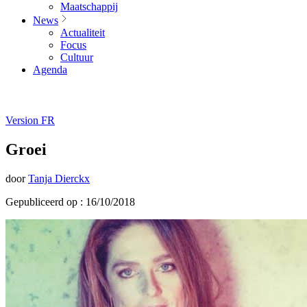
Maatschappij
News
Actualiteit
Focus
Cultuur
Agenda
Version FR
Groei
door
Tanja Dierckx
Gepubliceerd op : 16/10/2018