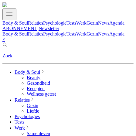
Body & Soul
Relaties
Psychologie
Tests
Werk
Gezin
News
Agenda
ABONNEMENT
Newsletter
Body & Soul
Relaties
Psychologie
Tests
Werk
Gezin
News
Agenda
×
Zoek
Body & Soul
Beauty
Gezondheid
Recepten
Wellness getest
Relaties
Gezin
Liefde
Psychologies
Tests
Werk
Samenleven