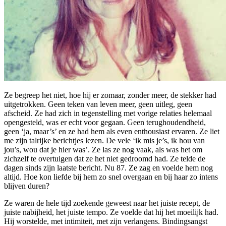
Ze begreep het niet, hoe hij er zomaar, zonder meer, de stekker had
uitgetrokken. Geen teken van leven meer, geen uitleg, geen
afscheid. Ze had zich in tegenstelling met vorige relaties helemaal
opengesteld, was er echt voor gegaan. Geen terughoudendheid,
geen ‘ja, maar’s’ en ze had hem als even enthousiast ervaren. Ze liet
me zijn talrijke berichtjes lezen. De vele ‘ik mis je’s, ik hou van
jou’s, wou dat je hier was’. Ze las ze nog vaak, als was het om
zichzelf te overtuigen dat ze het niet gedroomd had. Ze telde de
dagen sinds zijn laatste bericht. Nu 87. Ze zag en voelde hem nog
altijd. Hoe kon liefde bij hem zo snel overgaan en bij haar zo intens
blijven duren?
Ze waren de hele tijd zoekende geweest naar het juiste recept, de
juiste nabijheid, het juiste tempo. Ze voelde dat hij het moeilijk had.
Hij worstelde, met intimiteit, met zijn verlangens. Bindingsangst