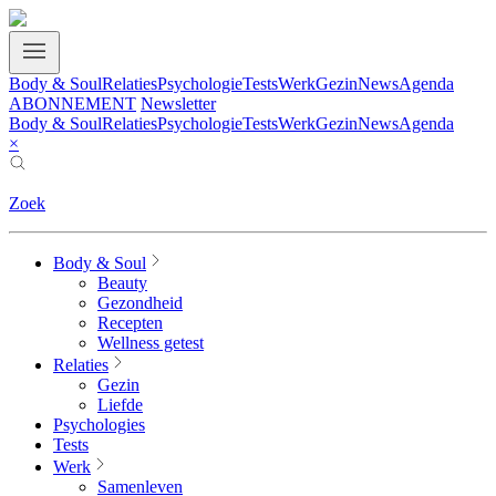
Body & Soul
Relaties
Psychologie
Tests
Werk
Gezin
News
Agenda
ABONNEMENT
Newsletter
Body & Soul
Relaties
Psychologie
Tests
Werk
Gezin
News
Agenda
×
Zoek
Body & Soul
Beauty
Gezondheid
Recepten
Wellness getest
Relaties
Gezin
Liefde
Psychologies
Tests
Werk
Samenleven