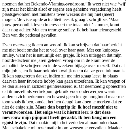
noemen dat het Bekende-Vlaming-syndroom.’ Ik weet niet wie ‘wij’
zijn maar het klinkt alsof er ergens een geheime vergadering heeft
plaatsgevonden met minstens twee wezens die mij niet (meer)
mogen. ‘Je visie op de actualiteit lees ik graag’, schrijft ze. ‘Maar
jouw persoonlijk leven interesseert me totaal niet.’ Jammer, komt
daar nog achter. Met een treurige smiley. Ik heb haar teleurgesteld.
Ben van die pedestal gevallen.
Even overweeg ik een antwoord. Ik kan schrijven dat haar bericht
me niet boeit omdat het te veel over haar gaat. Met een knipoog-
smiley, want het is natuurlijk een grapje. Ik kan uitleggen dat mijn
hoofdredacteur me jaren geleden vroeg om in de krant over de
actualiteit te schrijven en in de weekendbijlage over mezelf. Dat dat
mijn job is, en ik haar ook niet kwalijk neem dat ze geen tuinman is.
Ik kan suggereren dat ze, indien zij me niet graag leest, in plaats
daarvan haar favoriete hobby kan gaan uitoefenen. Ik kan vragen of
ze dan alleen in zichzelf geïnteresseerd is. Of deemoedig opbiechten
dat ik mezelf als vertrekpunt gebruik voor onderwerpen waarin
anderen zich herkennen en bewust geen imago hooghoud maar me
toon zoals ik ben, omdat het hen deugd kan doen te merken dat ze
niet de enige zijn.
Maar dan begrijp ik: ik hoef mezelf niet te
verantwoorden. Het enige wat ik hieruit leer, is dat deze
mevrouw mijn pijnpunt heeft geraakt. Ik ben bang om een
egoïst te zijn.
Dat maakte mij in het verleden al manipuleerbaar.
Men schakelde mij regelmatig in om wensen te vervullen. Maakte