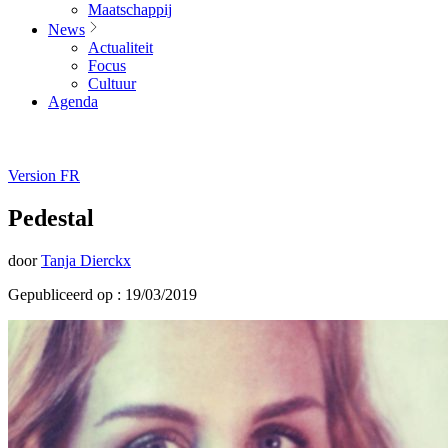
Maatschappij
News
Actualiteit
Focus
Cultuur
Agenda
Version FR
Pedestal
door
Tanja Dierckx
Gepubliceerd op : 19/03/2019