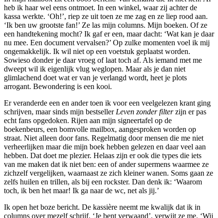
heb ik haar wel eens ontmoet. In een winkel, waar zij achter de
kassa werkte. ‘Oh!’, riep ze uit toen ze me zag en ze liep rood aan.
‘Ik ben uw grootste fan!’ Ze las mijn columns. Mijn boeken. Of ze
een handtekening mocht? Ik gaf er een, maar dacht: ‘Wat kan je daar
nu mee. Een document vervalsen?’ Op zulke momenten voel ik mij
ongemakkelijk. Ik wil niet op een voetstuk geplaatst worden.
Sowieso donder je daar vroeg of laat toch af. Als iemand met me
dweept wil ik eigenlijk vlug weglopen. Maar als je dan niet
glimlachend doet wat er van je verlangd wordt, heet je plots
arrogant. Bewondering is een kooi.
Er veranderde een en ander toen ik voor een veelgelezen krant ging
schrijven, maar sinds mijn bestseller
Leven zonder filter
zijn er pas
echt fans opgedoken. Rijen aan mijn signeertafel op de
boekenbeurs, een bomvolle mailbox, aangesproken worden op
straat. Niet alleen door fans. Regelmatig door mensen die me niet
verheerlijken maar die mijn boek hebben gelezen en daar veel aan
hebben. Dat doet me plezier. Helaas zijn er ook die types die iets
van me maken dat ik niet ben: een of ander supermens waarmee ze
zichzelf vergelijken, waarnaast ze zich kleiner wanen. Soms gaan ze
zelfs huilen en trillen, als bij een rockster. Dan denk ik: ‘Waarom
toch, ik ben het maar! Ik ga naar de wc, net als jij.’
Ik open het boze bericht. De kassière neemt me kwalijk dat ik in
columns over mezelf schrijf. ‘Je bent verwaand’, verwijt ze me. ‘Wij